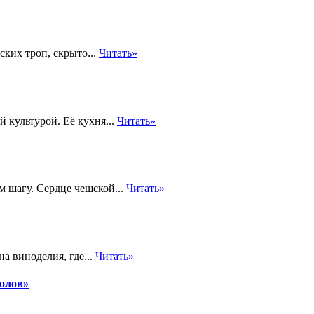
ких троп, скрыто...
Читать»
 культурой. Её кухня...
Читать»
м шагу. Сердце чешской...
Читать»
а виноделия, где...
Читать»
толов»