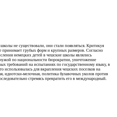
е школы не существовали, они стали появляться. Критикуя
не принимает грубых форм и крупных размеров. Согласно
сления немецких детей в чешские школы являлись
о чужой по национальности бюрократии, уничтожение
вых требований на испытаниях по государственному языку, в
то использовалась для вкрапления чешских поселков на
я, идиотски-мелочная, политика булавочных уколов против
последовательно стремясь превратить его в международный.