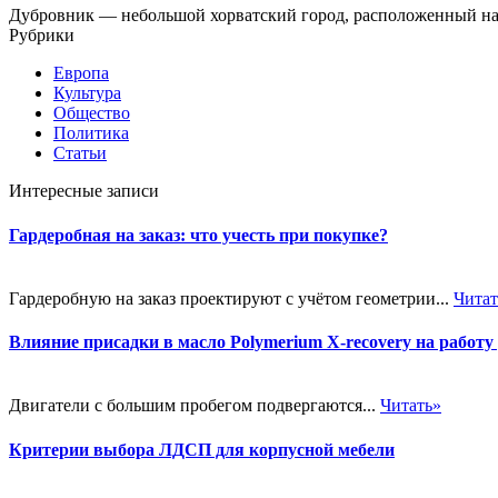
Дубровник — небольшой хорватский город, расположенный на
Рубрики
Европа
Культура
Общество
Политика
Статьи
Интересные записи
Гардеробная на заказ: что учесть при покупке?
Гардеробную на заказ проектируют с учётом геометрии...
Читат
Влияние присадки в масло Polymerium X-recovery на работу
Двигатели с большим пробегом подвергаются...
Читать»
Критерии выбора ЛДСП для корпусной мебели