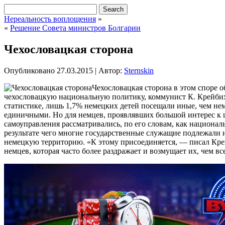
Нереальность воплощения
»
«
Решение Совета министров Болгарии
Чехословацкая сторона
Опубликовано
27.03.2015
|
Автор:
Sternskin
Чехословацкая сторона в этом споре о
чехословацкую национальную политику, коммунист К. Крейбих 
статистике, лишь 1,7% немецких детей посещали иные, чем не
единичными. Но для немцев, проявлявших большой интерес к 
самоуправления рассматривались, по его словам, как национа
результате чего многие государственные служащие подлежали 
немецкую территорию. «К этому присоединяется, — писал Крей
немцев, которая часто более раздражает и возмущает их, чем 