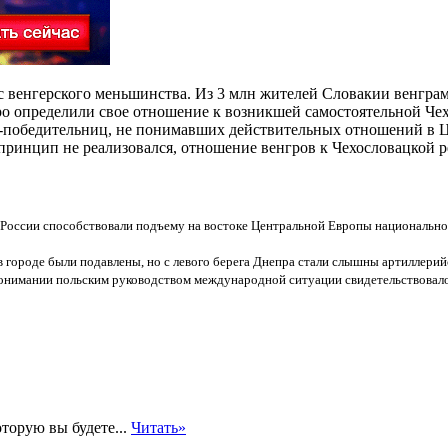
 венгерского меньшинства. Из 3 млн жителей Словакии венграми 
о определили свое отношение к возникшей самостоятельной Чехо
ран-победительниц, не понимавших действительных отношений в
принцип не реализовался, отношение венгров к Чехословацкой 
России способствовали подъему на востоке Центральной Европы национально-
в городе были подавлены, но с левого берега Днепра стали слышны артиллерий
онимании польским руководством международной ситуации свидетельствовало в
оторую вы будете...
Читать»