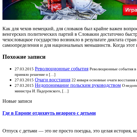
Как для чехов немецкий, для словаков был крайне важен вопрос
венгерских политических партий в Словакии достаточно быстр
чехословацкое государство возникло в результате диктата ст
самоопределения и для национальных меньшинств. Когда этот 
Похожие записи
Революционные события
27.03.2015
Революционные события в 
приняло решение о […]
Очаги восстания
27.03.2015
22 января основные очаги восстания 
Недопонимание польским руководством
27.03.2015
О недоп
министра И. Падеревского, […]
Новые записи
Где в Европе отдохнуть недорого с детьми
Отпуск с детьми — это не просто поездка, это целая история, к