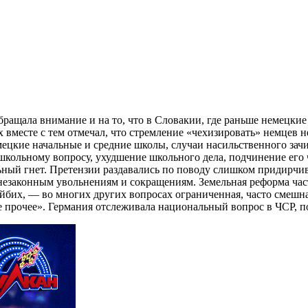
бращала внимание и на то, что в Словакии, где раньше немецки
вместе с тем отмечал, что стремление «чехизировать» немцев 
мецкие начальные и средние школы, случаи насильственного
зачи
школьному вопросу, ухудшение школьного дела, подчинение ег
льный гнет. Претензии раздавались по поводу слишком придирчи
незаконным увольнениям и сокращениям. Земельная реформа час
бих, — во многих других вопросах ограниченная, часто смешна
все прочее». Германия отслеживала национальный вопрос в ЧСР, 