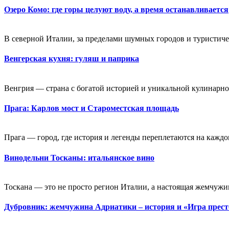
Озеро Комо: где горы целуют воду, а время останавливается
В северной Италии, за пределами шумных городов и туристичес
Венгерская кухня: гуляш и паприка
Венгрия — страна с богатой историей и уникальной кулинарной
Прага: Карлов мост и Староместская площадь
Прага — город, где история и легенды переплетаются на каждо
Винодельни Тосканы: итальянское вино
Тоскана — это не просто регион Италии, а настоящая жемчужин
Дубровник: жемчужина Адриатики – история и «Игра прес