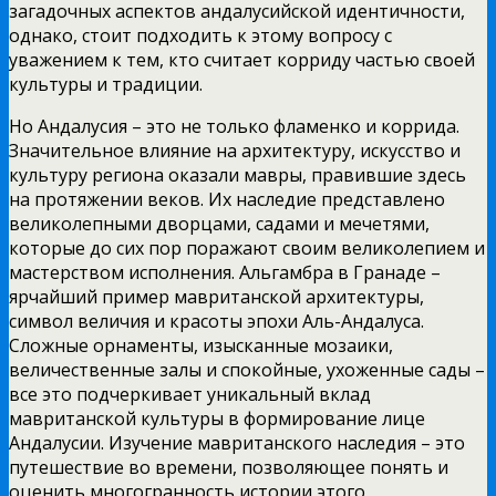
загадочных аспектов андалусийской идентичности,
однако, стоит подходить к этому вопросу с
уважением к тем, кто считает корриду частью своей
культуры и традиции.
Но Андалусия – это не только фламенко и коррида.
Значительное влияние на архитектуру, искусство и
культуру региона оказали мавры, правившие здесь
на протяжении веков. Их наследие представлено
великолепными дворцами, садами и мечетями,
которые до сих пор поражают своим великолепием и
мастерством исполнения. Альгамбра в Гранаде –
ярчайший пример мавританской архитектуры,
символ величия и красоты эпохи Аль-Андалуса.
Сложные орнаменты, изысканные мозаики,
величественные залы и спокойные, ухоженные сады –
все это подчеркивает уникальный вклад
мавританской культуры в формирование лице
Андалусии. Изучение мавританского наследия – это
путешествие во времени, позволяющее понять и
оценить многогранность истории этого