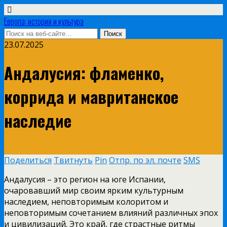
Европа: история и культура
23.07.2025
Андалусия: фламенко,
коррида и мавританское
наследие
Поделиться
Твитнуть
Pin
Отпр. по эл. почте
SMS
Андалусия – это регион на юге Испании,
очаровавший мир своим ярким культурным
наследием, неповторимым колоритом и
неповторимым сочетанием влияний различных эпох
и цивилизаций. Это край, где страстные ритмы