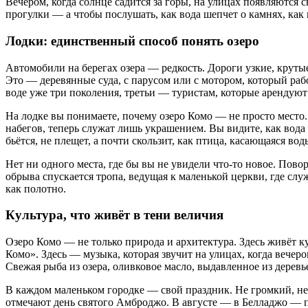
Вечером, когда солнце садится за горы, на улицах появляются с
прогулки — а чтобы послушать, как вода шепчет о камнях, как в
Лодки: единственный способ понять озеро
Автомобили на берегах озера — редкость. Дороги узкие, крут
Это — деревянные суда, с парусом или с мотором, который раб
воде уже три поколения, третьи — туристам, которые арендуют 
На лодке вы понимаете, почему озеро Комо — не просто место.
набегов, теперь служат лишь украшением. Вы видите, как вода 
бьётся, не плещет, а почти скользит, как птица, касающаяся во
Нет ни одного места, где бы вы не увидели что-то новое. Пово
обрыва спускается тропа, ведущая к маленькой церкви, где служ
как полотно.
Культура, что живёт в тени величия
Озеро Комо — не только природа и архитектура. Здесь живёт кул
Комо». Здесь — музыка, которая звучит на улицах, когда вече
Свежая рыба из озера, оливковое масло, выдавленное из деревь
В каждом маленьком городке — свой праздник. Не громкий, не 
отмечают день святого Амброджо. В августе — в Белладжо — п