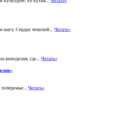
 культурой. Её кухня...
Читать»
м шагу. Сердце чешской...
Читать»
а виноделия, где...
Читать»
толов»
 побережье...
Читать»