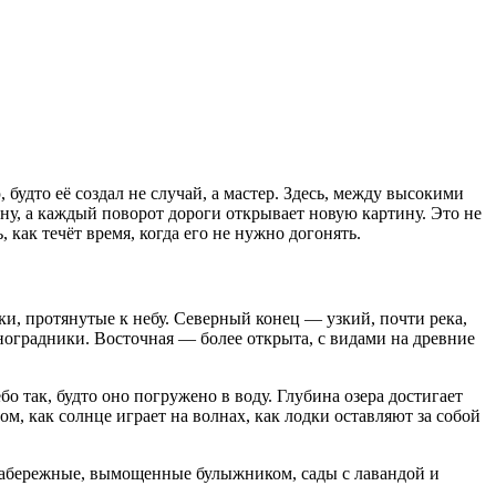
будто её создал не случай, а мастер. Здесь, между высокими
ну, а каждый поворот дороги открывает новую картину. Это не
 как течёт время, когда его не нужно догонять.
ки, протянутые к небу. Северный конец — узкий, почти река,
ноградники. Восточная — более открыта, с видами на древние
о так, будто оно погружено в воду. Глубина озера достигает
м, как солнце играет на волнах, как лодки оставляют за собой
 набережные, вымощенные булыжником, сады с лавандой и