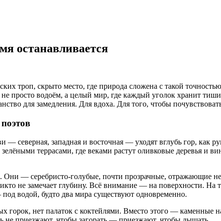
емя останавливается
их троп, скрыто место, где природа сложена с такой точностью, 
не просто водоём, а целый мир, где каждый уголок хранит тиши
нство для замедления. Для вдоха. Для того, чтобы почувствовать,
 поэтов
 — северная, западная и восточная — уходят вглубь гор, как ру
 зелёными террасами, где веками растут оливковые деревья и ви
ах. Они — серебристо-голубые, почти прозрачные, отражающие неб
икто не замечает глубину. Всё внимание — на поверхности. На то
— под водой, будто два мира существуют одновременно.
ных горок, нет палаток с коктейлями. Вместо этого — каменные
есь не приезжают, чтобы загорать — приезжают, чтобы дышать.