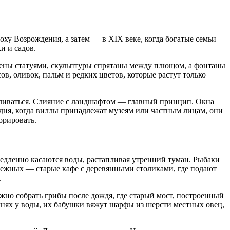
ху Возрождения, а затем — в XIX веке, когда богатые семьи
и и садов.
ены статуями, скульптуры спрятаны между плющом, а фонтаны
в, оливок, пальм и редких цветов, которые растут только
 сливаться. Слияние с ландшафтом — главный принцип. Окна
дня, когда виллы принадлежат музеям или частным лицам, они
орировать.
 медленно касаются воды, растапливая утренний туман. Рыбаки
бережных — старые кафе с деревянными столиками, где подают
.
жно собрать грибы после дождя, где старый мост, построенный
амнях у воды, их бабушки вяжут шарфы из шерсти местных овец,