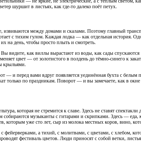
ветильники — не яркие, не электрические, а с тёплым светом, ка
етер шуршит в листьях, как где-то далеко поёт петух.
ые, извиваются между домами и скалами. Поэтому главный транс
отает с тихим гулом. Каждая лодка — как отдельная история. О
их на день, чтобы просто плыть и смотреть.
 Вы видите, как виллы вырастают из воды, как сады спускаются 
меняет цвет — от золотистого в полдень до тёмно-синего к зака
ды крыльями.
рот — и перед вами вдруг появляется уединённая бухта с белым п
ат только по праздникам. Поворот — и вы замечаете, как в окне 
ьтура, которая не стремится к славе. Здесь не ставят спектакли
ром собираются музыканты с гитарами и скрипками. Здесь — еда,
ев, которым уже сто лет, сыр из молока местных коров, вино, к
с фейерверками, а тихий, с молитвами, с цветами, с хлебом, к
роводят фестиваль цветов. Люди приносят с собой ветки, листья