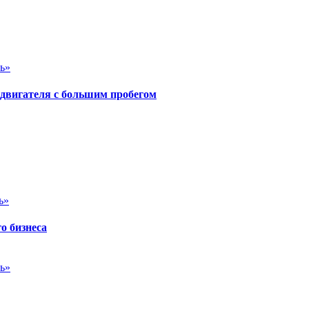
ь»
 двигателя с большим пробегом
ь»
о бизнеса
ь»