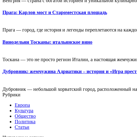
Венгрия — страна с богатой историей и уникальной кулинарной
Прага: Карлов мост и Староместская площадь
Прага — город, где история и легенды переплетаются на каждо
Винодельни Тосканы: итальянское вино
Тоскана — это не просто регион Италии, а настоящая жемчужин
Дубровник: жемчужина Адриатики – история и «Игра прес
Дубровник — небольшой хорватский город, расположенный на
Рубрики
Европа
Культура
Общество
Политика
Статьи