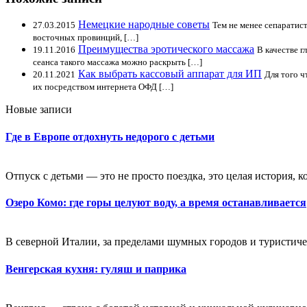
Немецкие народные советы
27.03.2015
Тем не менее сепаратис
восточных провинций, […]
Преимущества эротического массажа
19.11.2016
В качестве 
сеанса такого массажа можно раскрыть […]
Как выбрать кассовый аппарат для ИП
20.11.2021
Для того ч
их посредством интернета ОФД […]
Новые записи
Где в Европе отдохнуть недорого с детьми
Отпуск с детьми — это не просто поездка, это целая история, к
Озеро Комо: где горы целуют воду, а время останавливается
В северной Италии, за пределами шумных городов и туристичес
Венгерская кухня: гуляш и паприка