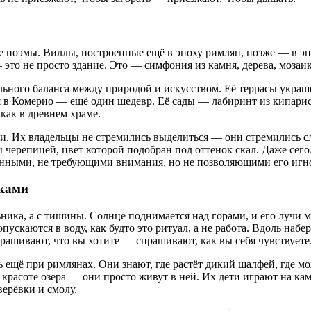
 поэмы. Виллы, построенные ещё в эпоху римлян, позже — в эпо
это не просто здание. Это — симфония из камня, дерева, мозаик
ного баланса между природой и искусством. Её террасы украш
 в Комерио — ещё один шедевр. Её сады — лабиринт из кипарисо
 как в древнем храме.
зни. Их владельцы не стремились выделиться — они стремились
черепицей, цвет которой подобран под оттенок скал. Даже сего
енными, не требующими внимания, но не позволяющими его игн
еками
льника, а с тишины. Солнце поднимается над горами, и его лучи
опускаются в воду, как будто это ритуал, а не работа. Вдоль на
спрашивают, что вы хотите — спрашивают, как вы себя чувствуете
 ещё при римлянах. Они знают, где растёт дикий шалфей, где мо
о красоте озера — они просто живут в ней. Их дети играют на к
верёвки и смолу.