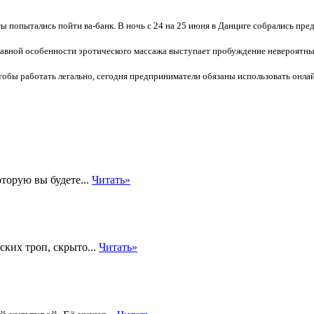
ты попытались пойти ва-банк. В ночь с 24 на 25 июня в Данциге собрались пр
главной особенности эротического массажа выступает пробуждение невероят
тобы работать легально, сегодня предприниматели обязаны использовать онл
оторую вы будете...
Читать»
ких троп, скрыто...
Читать»