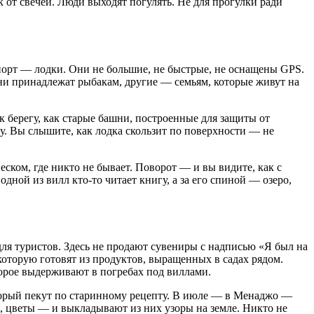
к от свечей. Люди выходят погулять. Не для прогулки ради
порт — лодки. Они не большие, не быстрые, не оснащены GPS.
дни принадлежат рыбакам, другие — семьям, которые живут на
к берегу, как старые башни, построенные для защиты от
ту. Вы слышите, как лодка скользит по поверхности — не
еском, где никто не бывает. Поворот — и вы видите, как с
одной из вилл кто-то читает книгу, а за его спиной — озеро,
 для туристов. Здесь не продают сувениры с надписью «Я был на
 которую готовят из продуктов, выращенных в садах рядом.
оторое выдерживают в погребах под виллами.
оторый пекут по старинному рецепту. В июле — в Менаджо —
, цветы — и выкладывают из них узоры на земле. Никто не