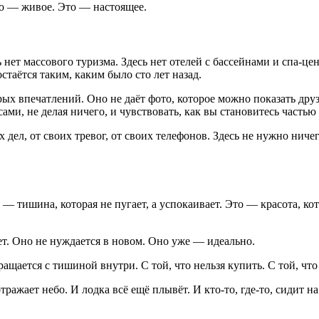
это — живое. Это — настоящее.
нет массового туризма. Здесь нет отелей с бассейнами и спа-цен
стаётся таким, каким было сто лет назад.
рых впечатлений. Оно не даёт фото, которое можно показать др
сами, не делая ничего, и чувствовать, как вы становитесь частью
 дел, от своих тревог, от своих телефонов. Здесь не нужно ниче
 тишина, которая не пугает, а успокаивает. Это — красота, кот
.
ет. Оно не нуждается в новом. Оно уже — идеально.
ащается с тишиной внутри. С той, что нельзя купить. С той, что
отражает небо. И лодка всё ещё плывёт. И кто-то, где-то, сидит н