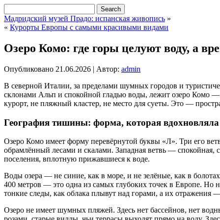
Мадридский музей Прадо: испанская живопись
»
«
Курорты Европы с самыми красивыми видами
Озеро Комо: где горы целуют воду, а вр
Опубликовано
21.06.2026
|
Автор:
admin
В северной Италии, за пределами шумных городов и туристическ
склонами Альп и спокойной гладью воды, лежит озеро Комо — 
курорт, не пляжный кластер, не место для суеты. Это — простра
География тишины: форма, которая вдохновляла
Озеро Комо имеет форму перевёрнутой буквы «Л». Три его ветви
обрамлённый лесами и скалами. Западная ветвь — спокойная, с
поселения, вплотную прижавшиеся к воде.
Воды озера — не синие, как в море, и не зелёные, как в болот
400 метров — это одна из самых глубоких точек в Европе. Но н
тонкие следы, как облака плывут над горами, а их отражения 
Озеро не имеет шумных пляжей. Здесь нет бассейнов, нет вод
розами, старые виллы, чьи террасы выходят прямо на воду. Зд