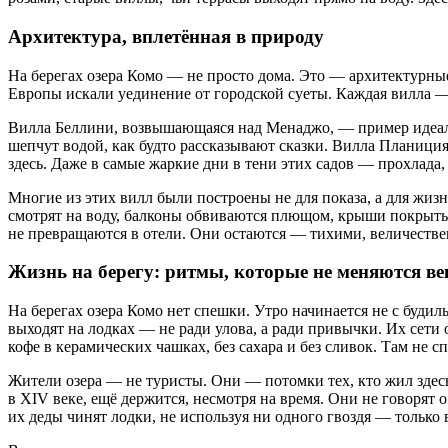
Архитектура, вплетённая в природу
На берегах озера Комо — не просто дома. Это — архитектурные
Европы искали уединение от городской суеты. Каждая вилла — 
Вилла Беллини, возвышающаяся над Менаджо, — пример идеаль
шепчут водой, как будто рассказывают сказки. Вилла Планиция
здесь. Даже в самые жаркие дни в тени этих садов — прохлада,
Многие из этих вилл были построены не для показа, а для жи
смотрят на воду, балконы обвиваются плющом, крыши покрыты 
не превращаются в отели. Они остаются — тихими, величеств
Жизнь на берегу: ритмы, которые не меняются в
На берегах озера Комо нет спешки. Утро начинается не с буди
выходят на лодках — не ради улова, а ради привычки. Их сети 
кофе в керамических чашках, без сахара и без сливок. Там не 
Жители озера — не туристы. Они — потомки тех, кто жил здесь
в XIV веке, ещё держится, несмотря на время. Они не говорят 
их деды чинят лодки, не используя ни одного гвоздя — только 