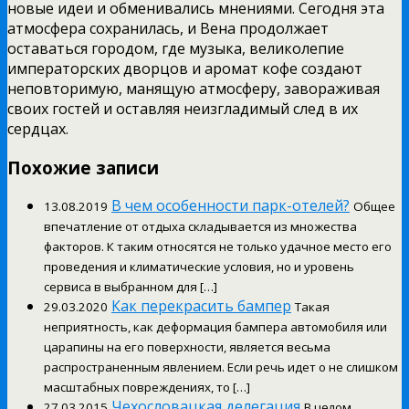
новые идеи и обменивались мнениями. Сегодня эта
атмосфера сохранилась, и Вена продолжает
оставаться городом, где музыка, великолепие
императорских дворцов и аромат кофе создают
неповторимую, манящую атмосферу, завораживая
своих гостей и оставляя неизгладимый след в их
сердцах.
Похожие записи
В чем особенности парк-отелей?
13.08.2019
Общее
впечатление от отдыха складывается из множества
факторов. К таким относятся не только удачное место его
проведения и климатические условия, но и уровень
сервиса в выбранном для […]
Как перекрасить бампер
29.03.2020
Такая
неприятность, как деформация бампера автомобиля или
царапины на его поверхности, является весьма
распространенным явлением. Если речь идет о не слишком
масштабных повреждениях, то […]
Чехословацкая делегация
27.03.2015
В целом