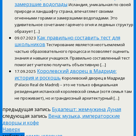
замерзшие водопады
Исландия, уникальная по своей
природе и ландшафту страна, впечатляет своими
огненными горами и замерзшими водопадами. Это
удивительное сочетание гарячего огня и ледяных структур
образует […]
Как правильно составить тест для
09.07.2023
школьников
Тестирование является неотъемлемой
частью образовательного процесса и позволяет оценить
знания и навыки учащихся. Правильно составленный тест
помогает учителю получить объективную […]
Королевский дворец в Мадриде:
17.09.2025
история и роскошь
Королевский дворец в Мадриде
(Palacio Real de Madrid) – это не только официальная
резиденция испанской королевской семьи (хотя семья там
не проживает), но и грандиозный архитектурный […]
предыдущая запись
Будапешт: жемчужина Дуная
следующая запись
Вена: музыка, императорские
дворцы и кофе
Наверх