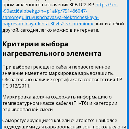
промышленного назначения 30ВТС2-ВР
https://xn-
-90acci6albbekg.xn--p1ai/p/751466047-
samoreguliruyushchayasya-elektricheskaya-
nagrevatelnaya-lenta-30vts2-vr-premium/
, как и любой
другой, сегодня легко можно в интернете.
Критерии выбора
нагревательного элемента
При выборе греющего кабеля первостепенное
значение имеет его маркировка взрывозащиты.
Обязательно наличие сертификата соответствия ТР
ТС 012/2011.
Маркировка должна содержать информацию о
температурном классе кабеля (Т1-Т6) и категории
взрывоопасной смеси.
Саморегулирующиеся кабели считаются наиболее
подходящими для взрывоопасных зон, поскольку они