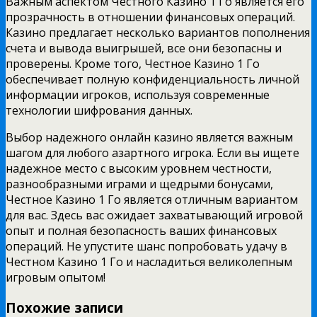
Важным аспектом Честного Казино 1 Го является его
прозрачность в отношении финансовых операций.
Казино предлагает несколько вариантов пополнения
счета и вывода выигрышей, все они безопасны и
проверены. Кроме того, Честное Казино 1 Го
обеспечивает полную конфиденциальность личной
информации игроков, используя современные
технологии шифрования данных.
Выбор надежного онлайн казино является важным
шагом для любого азартного игрока. Если вы ищете
надежное место с высоким уровнем честности,
разнообразными играми и щедрыми бонусами,
Честное Казино 1 Го является отличным вариантом
для вас. Здесь вас ожидает захватывающий игровой
опыт и полная безопасность ваших финансовых
операций. Не упустите шанс попробовать удачу в
Честном Казино 1 Го и насладиться великолепным
игровым опытом!
Похожие записи