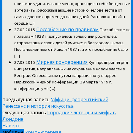
поистине удивительное место, хранящее в себе бесценные
артефакты, рассказывающие историю человечества от
самых древних времен до наших дней. Расположенный в
сердце […]
Послабление по правилам
27.03.2015
Послабление по
правилам 1928 г. допускалось только для родителей,
отправлявших своих детей учиться в болгарские школы.
Постановлением от 9 июля 1937 г. и это послабление было
[…]
Мирная конференция
27.03.2015
Кун предпринял ряд
инициатив, направленных на сохранение новой власти в
Венгрии. Он окольным путем направил ноту в адрес
Парижской мирной конференции. 29 марта 1919 г.
конференция уже […]
предыдущая запись
Уффици: флорентийский
Ренессанс и история искусства
следующая запись
Городские легенды и мифы в
Лондоне
Наверх
мобильн.
компьютерная