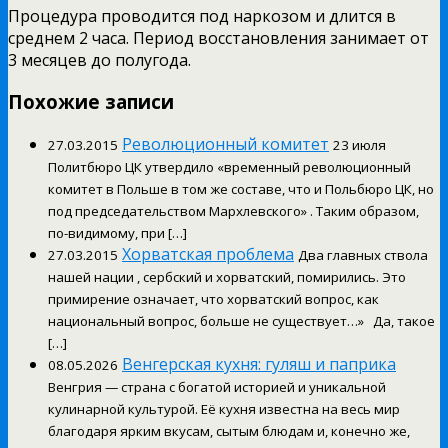
Процедура проводится под наркозом и длится в
среднем 2 часа. Период восстановления занимает от
3 месяцев до полугода.
Похожие записи
Революционный комитет
27.03.2015
23 июля
Политбюро ЦК утвердило «временный революционный
комитет в Польше в том же составе, что и Польбюро ЦК, но
под председательством Мархлевского» . Таким образом,
по-видимому, при […]
Хорватская проблема
27.03.2015
Два главных ствола
нашей нации , сербский и хорватский, помирились. Это
примирение означает, что хорватский вопрос, как
национальный вопрос, больше не существует…» Да, такое
[…]
Венгерская кухня: гуляш и паприка
08.05.2026
Венгрия — страна с богатой историей и уникальной
кулинарной культурой. Её кухня известна на весь мир
благодаря ярким вкусам, сытым блюдам и, конечно же,