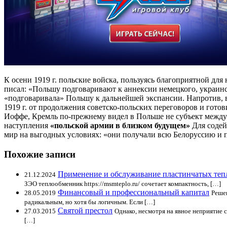
К осени 1919 г. польские войска, пользуясь благоприятной дл
писал: «Польшу подговаривают к аннексии немецкого, украинск
«подговаривала» Польшу к дальнейшей экспансии. Напротив, 
1919 г. от продолжения советско-польских переговоров и готов
Иоффе, Кремль по-прежнему видел в Польше не субъект межд
наступления
«польской армии в близком будущем»
Для соде
мир на выгодных условиях: «они получали всю Белоруссию и 
Похожие записи
Применение и обслуживание пластинчатых те
21.12.2024
ЗЭО теплообменник https://msmteplo.ru/ сочетает компактность, […]
Финансовый и профессиональный капитал
28.05.2019
Решен
радикальным, но хотя бы логичным. Если […]
Святой престол
27.03.2015
Однако, несмотря на явное неприятие 
[…]