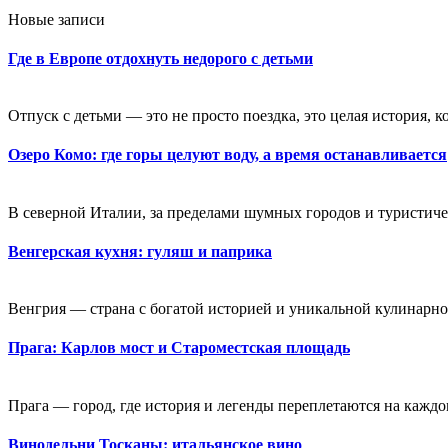
Новые записи
Где в Европе отдохнуть недорого с детьми
Отпуск с детьми — это не просто поездка, это целая история, к
Озеро Комо: где горы целуют воду, а время останавливается
В северной Италии, за пределами шумных городов и туристичес
Венгерская кухня: гуляш и паприка
Венгрия — страна с богатой историей и уникальной кулинарной
Прага: Карлов мост и Староместская площадь
Прага — город, где история и легенды переплетаются на каждо
Винодельни Тосканы: итальянское вино