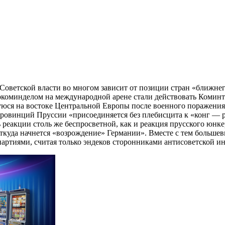
Советской власти во многом зависит от позиции стран «ближне
Наркоминделом на международной арене стали действовать Коминт
ся на востоке Центральной Европы после военного поражени
ровинций Пруссии «присоединяется без плебисцита к «конг — 
реакции столь же беспросветной, как и реакция прусского юнке
ткуда начнется «возрождение» Германии». Вместе с тем больше
артиями, считая только эндеков сторонниками антисоветской и