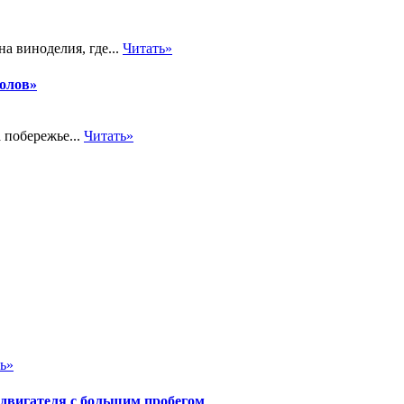
а виноделия, где...
Читать»
толов»
 побережье...
Читать»
ь»
 двигателя с большим пробегом