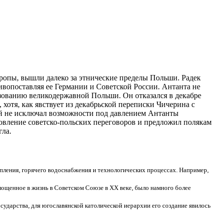
вропы, вышли далеко за этнические пределы Польши. Радек
ивопоставляя ее Германии и Советской России. Антанта не
зованию великодержавной Польши. Он отказался в декабре
хотя, как явствует из декабрьской переписки Чичерина с
й не исключал возможности под давлением Антанты
вление советско-польских переговоров и предложил полякам
гла.
пления, горячего водоснабжения и технологических процессах. Например,
ощенное в жизнь в Советском Союзе в XX веке, было намного более
ударства, для югославянской католической иерархии его создание явилось