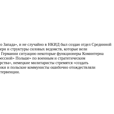
го Запада», и не случайно в НКИД был создан отдел Срединной
ерн и структуры силовых ведомств, которые вели
я Германии ситуацию некоторые функционеры Коминтерна
рессной» Польше» по военным и стратегическим
рства», немецкие милитаристы стремятся «создать
вики и польские коммунисты ошибочно отождествляли
нтервенции.