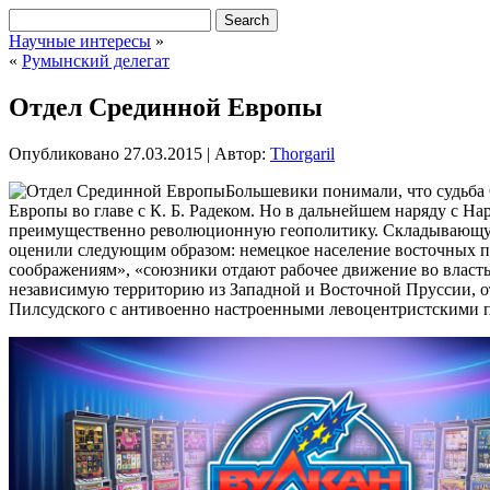
Научные интересы
»
«
Румынский делегат
Отдел Срединной Европы
Опубликовано
27.03.2015
|
Автор:
Thorgaril
Большевики понимали, что судьба 
Европы во главе с К. Б. Радеком. Но в дальнейшем наряду с 
преимущественно революционную геополитику. Складывающую
оценили следующим образом: немецкое население восточных п
соображениям», «союзники отдают рабочее движение во власть 
независимую территорию из Западной и Восточной Пруссии, о
Пилсудского с антивоенно настроенными левоцентристскими п