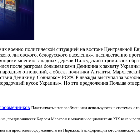
я них военно-политической ситуацией на востоке Центральной Е
ого, литовского, белорусского населения», насильственно прот
вопреки мнению западных держав Пилсудский стремился к обра
ился после разгрома большевиками Деникина к захвату Украины, 
ународных отношений, а объект политики Антанты. Мархлевски
йствия Деникину. Совнарком РСФСР дважды выступал за возобно
порядочный кусок Украины». Но эти предложения Польша отвер
плообменников
Пластинчатые теплообменники используются в системах ото
ие, предлагавшееся Карлом Марксом и многими социалистами XIX века и вопл
святым престолом оформленного на Парижской конференции югославянского гос