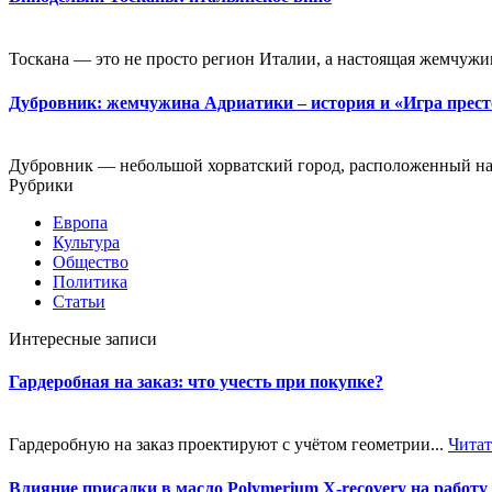
Тоскана — это не просто регион Италии, а настоящая жемчужин
Дубровник: жемчужина Адриатики – история и «Игра прес
Дубровник — небольшой хорватский город, расположенный на
Рубрики
Европа
Культура
Общество
Политика
Статьи
Интересные записи
Гардеробная на заказ: что учесть при покупке?
Гардеробную на заказ проектируют с учётом геометрии...
Читат
Влияние присадки в масло Polymerium X-recovery на работу