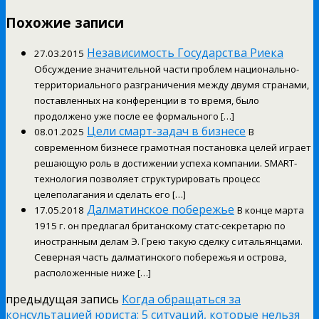
Похожие записи
Независимость Государства Риека
27.03.2015
Обсуждение значительной части проблем национально-
территориального разграничения между двумя странами,
поставленных на конференции в то время, было
продолжено уже после ее формального […]
Цели смарт-задач в бизнесе
08.01.2025
В
современном бизнесе грамотная постановка целей играет
решающую роль в достижении успеха компании. SMART-
технология позволяет структурировать процесс
целеполагания и сделать его […]
Далматинское побережье
17.05.2018
В конце марта
1915 г. он предлагал британскому статс-секретарю по
иностранным делам Э. Грею такую сделку с итальянцами.
Северная часть далматинского побережья и острова,
расположенные ниже […]
предыдущая запись
Когда обращаться за
консультацией юриста: 5 ситуаций, которые нельзя