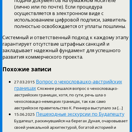
подачи документов на бумажном носителе
(лично или по почте). Если процедура
осуществляется в электронном виде с
использованием цифровой подписи, заявитель
полностью освобождается от уплаты пошлины.
Системный и ответственный подход к каждому этапу
гарантирует отсутствие штрафных санкций и
закладывает надежный фундамент для успешного
развития коммерческого проекта.
Похожие записи
Вопрос о чехословацко-австрийских
27.03.2015
границах
Сложнее решался вопрос о чехословацко-
австрийских границах, хотя, по сути, речь шла о
чехословацко-немецких границах, так как само
австрийское правительство К. Реннера выступало за […]
Пешеходные экскурсии по Будапешту
15.06.2025
Будапешт, раскинувшийся на берегах Дуная, очаровывает
своей уникальной архитектурой, богатой историей и