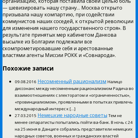
организацию, которая поставила своей целью боль
— шевизировать нашу страну… Москва открыто
призывала нашу компартию, при содействии
коммунистов наших соседей, к открытой революции
для изменения нашего государственного строя». В
результате принятых мер кабинетом Данкова
высылке из Болгарии подлежали все
скомпрометировавшие себя и арестованные
властями агенты Миссии РОКК и «Совнарода».
Похожие записи
Несомненный рационализм
09.08.2016
Налицо
диссонанс между несомненным рационализмом Радича во
взаимоотношениях с электоратом и «ограниченностью»,
«провинциализмом», проявленными в попытках привлечь
международный интерес к […]
Немецкие народные советы
27.03.2015
Тем не
менее сепаратисты попытались пойти ва-банк. В ночь с 24
на 25 июня в Данциге собрались представители немецких
народных советов, военных и гражданских властей