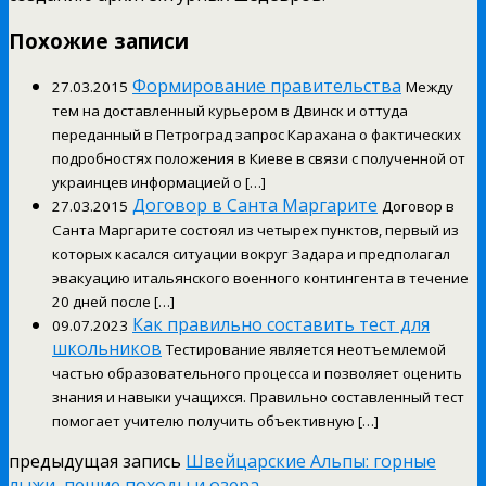
Похожие записи
Формирование правительства
27.03.2015
Между
тем на доставленный курьером в Двинск и оттуда
переданный в Петроград запрос Карахана о фактических
подробностях положения в Киеве в связи с полученной от
украинцев информацией о […]
Договор в Санта Маргарите
27.03.2015
Договор в
Санта Маргарите состоял из четырех пунктов, первый из
которых касался ситуации вокруг Задара и предполагал
эвакуацию итальянского военного контингента в течение
20 дней после […]
Как правильно составить тест для
09.07.2023
школьников
Тестирование является неотъемлемой
частью образовательного процесса и позволяет оценить
знания и навыки учащихся. Правильно составленный тест
помогает учителю получить объективную […]
предыдущая запись
Швейцарские Альпы: горные
лыжи, пешие походы и озера