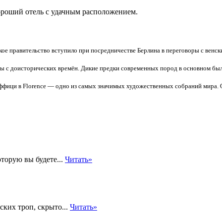
ороший отель с удачным расположением.
ское правительство вступило при посредничестве Берлина в переговоры с венск
ы с доисторических времён. Дикие предки современных пород в основном был
ффици в Florence — одно из самых значимых художественных собраний мира. 
оторую вы будете...
Читать»
ких троп, скрыто...
Читать»