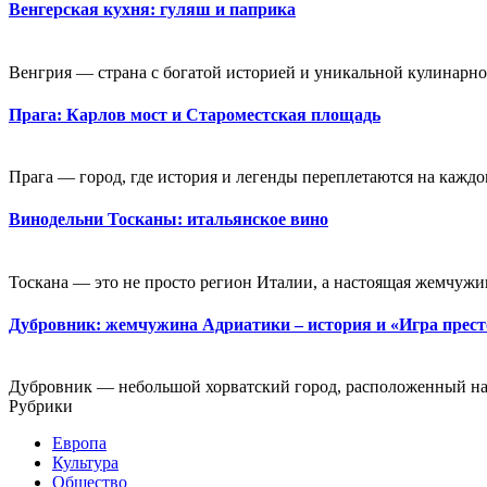
Венгерская кухня: гуляш и паприка
Венгрия — страна с богатой историей и уникальной кулинарной
Прага: Карлов мост и Староместская площадь
Прага — город, где история и легенды переплетаются на каждо
Винодельни Тосканы: итальянское вино
Тоскана — это не просто регион Италии, а настоящая жемчужин
Дубровник: жемчужина Адриатики – история и «Игра прес
Дубровник — небольшой хорватский город, расположенный на
Рубрики
Европа
Культура
Общество