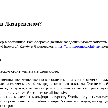
 в Лазаревском?
 в гостинице. Разнообразие данных заведений может запутать. 
 «Прометей Клуб» в Лазаревском
https://www.prometeiclub.ru/
поль
?
евском стоит учитывать следующее:
твенны преимущественно высокие температурные отметки, важн
ют, а гостям могут быть предложены вентиляторы. Это не спасё
а отдых детей, которым не рекомендовано питаться стрит-фудом
в пользу отелей с сервисом all inclusive.
ревского может быть комфортно туристу. Чтобы получить максима
ше забронировать отель вблизи моря. Активным людям, жаждущи
 центров.