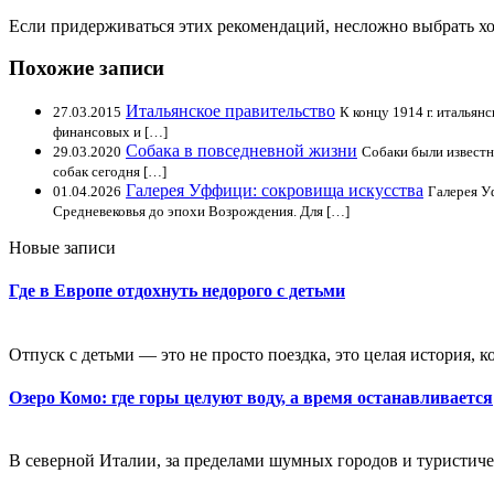
Если придерживаться этих рекомендаций, несложно выбрать х
Похожие записи
Итальянское правительство
27.03.2015
К концу 1914 г. итальян
финансовых и […]
Собака в повседневной жизни
29.03.2020
Собаки были известн
собак сегодня […]
Галерея Уффици: сокровища искусства
01.04.2026
Галерея У
Средневековья до эпохи Возрождения. Для […]
Новые записи
Где в Европе отдохнуть недорого с детьми
Отпуск с детьми — это не просто поездка, это целая история, к
Озеро Комо: где горы целуют воду, а время останавливается
В северной Италии, за пределами шумных городов и туристичес