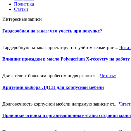
Политика
Статьи
Интересные записи
Гардеробная на заказ: что учесть при покупке?
Гардеробную на заказ проектируют с учётом геометрии...
Читат
Влияние присадки в масло Polymerium X-recovery на работу
Двигатели с большим пробегом подвергаются...
Читать»
Критерии выбора ЛДСП для корпусной мебели
Долговечность корпусной мебели напрямую зависит от...
Читат
Правовые основы и организационные этапы создания малог