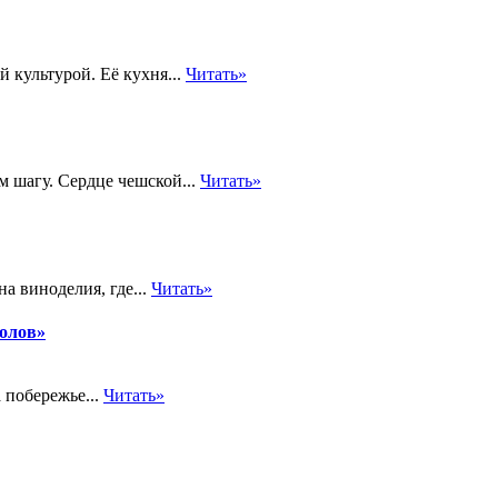
 культурой. Её кухня...
Читать»
м шагу. Сердце чешской...
Читать»
а виноделия, где...
Читать»
толов»
 побережье...
Читать»