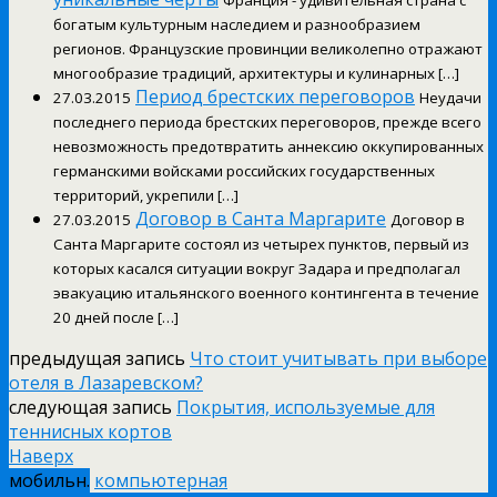
Франция - удивительная страна с
богатым культурным наследием и разнообразием
регионов. Французские провинции великолепно отражают
многообразие традиций, архитектуры и кулинарных […]
Период брестских переговоров
27.03.2015
Неудачи
последнего периода брестских переговоров, прежде всего
невозможность предотвратить аннексию оккупированных
германскими войсками российских государственных
территорий, укрепили […]
Договор в Санта Маргарите
27.03.2015
Договор в
Санта Маргарите состоял из четырех пунктов, первый из
которых касался ситуации вокруг Задара и предполагал
эвакуацию итальянского военного контингента в течение
20 дней после […]
предыдущая запись
Что стоит учитывать при выборе
отеля в Лазаревском?
следующая запись
Покрытия, используемые для
теннисных кортов
Наверх
мобильн.
компьютерная