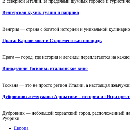
В северной Италии, за пределами шумных городов и туристичес
Венгерская кухня: гуляш и паприка
Венгрия — страна с богатой историей и уникальной кулинарной
Прага: Карлов мост и Староместская площадь
Прага — город, где история и легенды переплетаются на каждо
Винодельни Тосканы: итальянское вино
Тоскана — это не просто регион Италии, а настоящая жемчужин
Дубровник: жемчужина Адриатики – история и «Игра прес
Дубровник — небольшой хорватский город, расположенный на
Рубрики
Европа