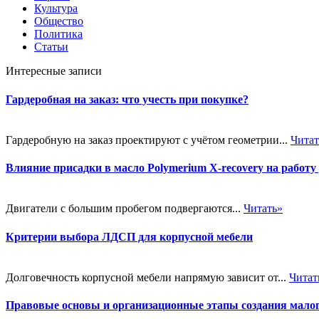
Культура
Общество
Политика
Статьи
Интересные записи
Гардеробная на заказ: что учесть при покупке?
Гардеробную на заказ проектируют с учётом геометрии...
Читат
Влияние присадки в масло Polymerium X-recovery на работу
Двигатели с большим пробегом подвергаются...
Читать»
Критерии выбора ЛДСП для корпусной мебели
Долговечность корпусной мебели напрямую зависит от...
Читат
Правовые основы и организационные этапы создания малог