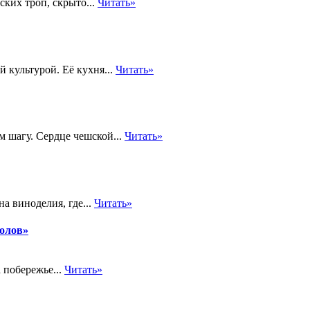
ких троп, скрыто...
Читать»
 культурой. Её кухня...
Читать»
м шагу. Сердце чешской...
Читать»
а виноделия, где...
Читать»
толов»
 побережье...
Читать»