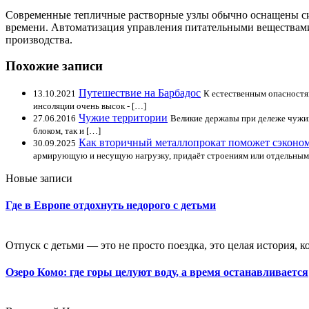
Современные тепличные растворные узлы обычно оснащены сис
времени. Автоматизация управления питательными веществами
производства.
Похожие записи
Путешествие на Барбадос
13.10.2021
К естественным опасностям
инсоляции очень высок - […]
Чужие территории
27.06.2016
Великие державы при дележе чужи
блоком, так и […]
Как вторичный металлопрокат поможет сэкономи
30.09.2025
армирующую и несущую нагрузку, придаёт строениям или отдельным 
Новые записи
Где в Европе отдохнуть недорого с детьми
Отпуск с детьми — это не просто поездка, это целая история, к
Озеро Комо: где горы целуют воду, а время останавливается