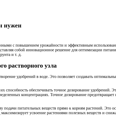
он нужен
язанными с повышением урожайности и эффективным использовани
ставляя собой инновационное решение для оптимизации питани
унта и т. д.
о растворного узла
ворение удобрений в воде. Это позволяет создавать оптимальны
их способность обеспечивать точное дозирование удобрений. Э
пределенных концентрациях. Точное дозирование предотвращает
 подачи питательных веществ прямо к корням растений. Это ос
 максимизирует усвоение растениями полезных веществ и снижа