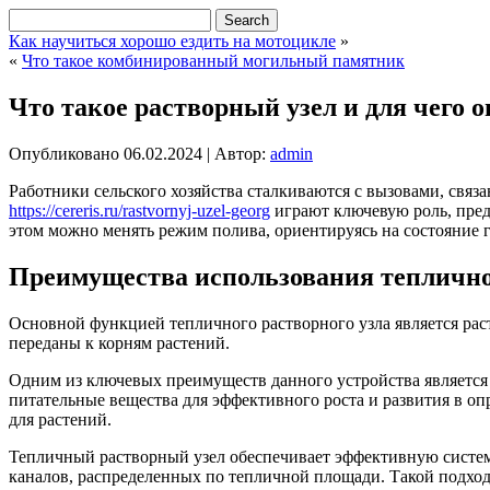
Как научиться хорошо ездить на мотоцикле
»
«
Что такое комбинированный могильный памятник
Что такое растворный узел и для чего 
Опубликовано
06.02.2024
|
Автор:
admin
Работники сельского хозяйства сталкиваются с вызовами, св
https://cereris.ru/rastvornyj-uzel-georg
играют ключевую роль, пред
этом можно менять режим полива, ориентируясь на состояние гр
Преимущества использования тепличног
Основной функцией тепличного растворного узла является раст
переданы к корням растений.
Одним из ключевых преимуществ данного устройства является 
питательные вещества для эффективного роста и развития в о
для растений.
Тепличный растворный узел обеспечивает эффективную систему
каналов, распределенных по тепличной площади. Такой подход