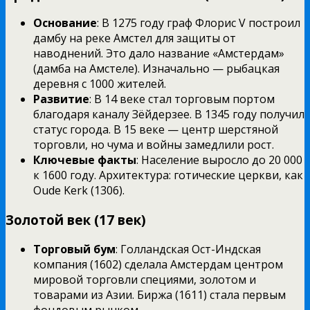
Основание
: В 1275 году граф Флорис V построил
дамбу на реке Амстел для защиты от
наводнений. Это дало название «Амстердам»
(дамба на Амстеле). Изначально — рыбацкая
деревня с 1000 жителей.
Развитие
: В 14 веке стал торговым портом
благодаря каналу Зёйдерзее. В 1345 году получил
статус города. В 15 веке — центр шерстяной
торговли, но чума и войны замедлили рост.
Ключевые факты
: Население выросло до 20 000
к 1600 году. Архитектура: готические церкви, как
Oude Kerk (1306).
Золотой век (17 век)
Торговый бум
: Голландская Ост-Индская
компания (1602) сделала Амстердам центром
мировой торговли специями, золотом и
товарами из Азии. Биржа (1611) стала первым
фондовым рынком.