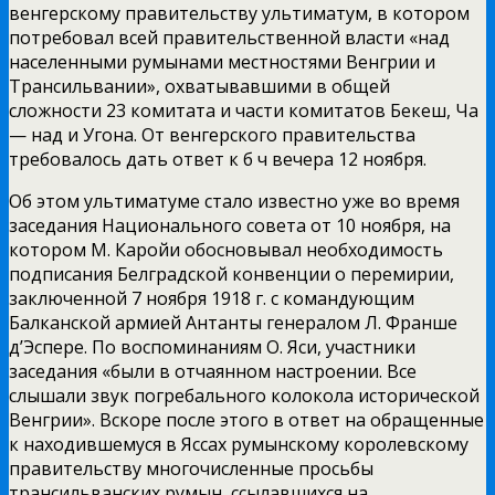
венгерскому правительству ультиматум, в котором
потребовал всей правительственной власти «над
населенными румынами местностями Венгрии и
Трансильвании», охватывавшими в общей
сложности 23 комитата и части комитатов Бекеш, Ча
— над и Угона. От венгерского правительства
требовалось дать ответ к б ч вечера 12 ноября.
Об этом ультиматуме стало известно уже во время
заседания Национального совета от 10 ноября, на
котором М. Каройи обосновывал необходимость
подписания Белградской конвенции о перемирии,
заключенной 7 ноября 1918 г. с командующим
Балканской армией Антанты генералом Л. Франше
д’Эспере. По воспоминаниям О. Яси, участники
заседания «были в отчаянном настроении. Все
слышали звук погребального колокола исторической
Венгрии». Вскоре после этого в ответ на обращенные
к находившемуся в Яссах румынскому королевскому
правительству многочисленные просьбы
трансильванских румын, ссылавшихся на