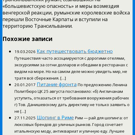
«большевистскую опасность» и меры возмездия
венгерской реакции, румынские королевские войска
перешли Восточные Карпаты и вступили на
территорию Трансильвании.
Похожие записи
Как путешествовать бюджетно
19.03.2026
Путешествия часто ассоциируются с дорогими отелями,
экскурсиями за сотни долларов и обедами в ресторанах с
видом на море. Но на самом деле можно увидеть мир, не
тратя всё сбережения. […]
Питание фронта
20.01.2017
По предложению Ленина
Политбюро ЦК 25 августа постановило: «б) Англичанам
уступить, отказаться от требования вооружения рабочих
г) Тов. Данишевскому дать директиву не только заявить о
не […]
Шопинг в Риме
27.11.2025
Рим — рай для шопинга: от
люксовых брендов до уличных рынков. Город сочетает
итальянскую моду, антиквариат и уличную еду. Лучшее