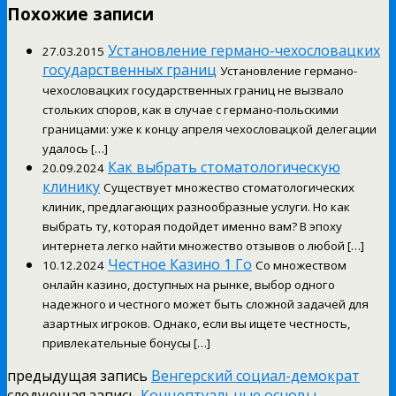
Похожие записи
Установление германо-чехословацких
27.03.2015
государственных границ
Установление германо-
чехословацких государственных границ не вызвало
стольких споров, как в случае с германо-польскими
границами: уже к концу апреля чехословацкой делегации
удалось […]
Как выбрать стоматологическую
20.09.2024
клинику
Существует множество стоматологических
клиник, предлагающих разнообразные услуги. Но как
выбрать ту, которая подойдет именно вам? В эпоху
интернета легко найти множество отзывов о любой […]
Честное Казино 1 Го
10.12.2024
Со множеством
онлайн казино, доступных на рынке, выбор одного
надежного и честного может быть сложной задачей для
азартных игроков. Однако, если вы ищете честность,
привлекательные бонусы […]
предыдущая запись
Венгерский социал-демократ
следующая запись
Концептуальные основы