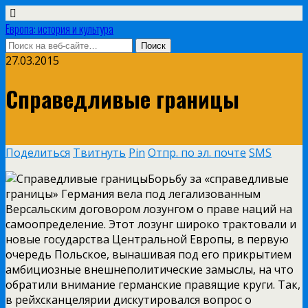
Европа: история и культура
27.03.2015
Справедливые границы
Поделиться
Твитнуть
Pin
Отпр. по эл. почте
SMS
Борьбу за «справедливые
границы» Германия вела под легализованным
Версальским договором лозунгом о праве наций на
самоопределение. Этот лозунг широко трактовали и
новые государства Центральной Европы, в первую
очередь Польское, вынашивая под его прикрытием
амбициозные внешнеполитические замыслы, на что
обратили внимание германские правящие круги. Так,
в рейхсканцелярии дискутировался вопрос о