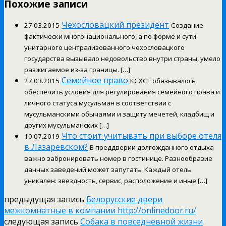
Похожие записи
Чехословацкий президент
27.03.2015
Создание
фактически многонационального, а по форме и сути
унитарного централизованного чехословацкого
государства вызывало недовольство внутри страны, умело
разжигаемое из-за границы. […]
Семейное право
27.03.2015
КСХСГ обязывалось
обеспечить условия для регулирования семейного права и
личного статуса мусульман в соответствии с
мусульманскими обычаями и защиту мечетей, кладбищ и
других мусульманских […]
Что стоит учитывать при выборе отеля
10.07.2019
в Лазаревском?
В преддверии долгожданного отдыха
важно забронировать номер в гостинице. Разнообразие
данных заведений может запутать. Каждый отель
уникален: звездность, сервис, расположение и иные […]
предыдущая запись
Белорусские двери
межкомнатные в компании http://onlinedoor.ru/
следующая запись
Собака в повседневной жизни