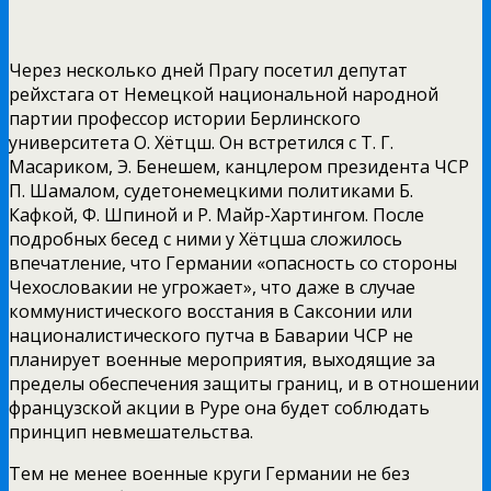
Через несколько дней Прагу посетил
депутат
рейхстага от Немецкой национальной народной
партии профессор истории Берлинского
университета О. Хётцш. Он встретился с Т. Г.
Масариком, Э. Бенешем, канцлером президента ЧСР
П. Шамалом, судетонемецкими политиками Б.
Кафкой, Ф. Шпиной и Р. Майр-Хартингом. После
подробных бесед с ними у Хётцша сложилось
впечатление, что Германии «опасность со стороны
Чехословакии не угрожает», что даже в случае
коммунистического восстания в Саксонии или
националистического путча в Баварии ЧСР не
планирует военные мероприятия, выходящие за
пределы обеспечения защиты границ, и в отношении
французской акции в Руре она будет соблюдать
принцип невмешательства.
Тем не менее военные круги Германии не без