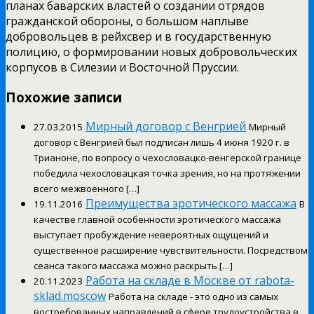
планах баварских властей о создании отрядов
гражданской обороны, о большом наплыве
добровольцев в рейхсвер и в государственную
полицию, о формировании новых добровольческих
корпусов в Силезии и Восточной Пруссии.
Похожие записи
Мирный договор с Венгрией
27.03.2015
Мирный
договор с Венгрией был подписан лишь 4 июня 1920 г. в
Трианоне, по вопросу о чехословацко-венгерской границе
победила чехословацкая точка зрения, но на протяжении
всего межвоенного […]
Преимущества эротического массажа
19.11.2016
В
качестве главной особенности эротического массажа
выступает пробуждение невероятных ощущений и
существенное расширение чувствительности. Посредством
сеанса такого массажа можно раскрыть […]
Работа на складе в Москве от rabota-
20.11.2023
sklad.moscow
Работа на складе - это одно из самых
востребованных направлений в сфере трудоустройства в