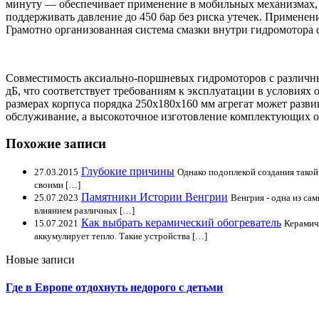
минуту — обеспечивает применение в мобильных механизмах, 
поддерживать давление до 450 бар без риска утечек. Примене
Грамотно организованная система смазки внутри гидромотора 
Совместимость аксиально-поршневых гидромоторов с различн
дБ, что соответствует требованиям к эксплуатации в условиях
размерах корпуса порядка 250x180x160 мм агрегат может разви
обслуживание, а высокоточное изготовление комплектующих о
Похожие записи
Глубокие причины
27.03.2015
Однако подоплекой создания такой
своими […]
Памятники Истории Венгрии
25.07.2023
Венгрия - одна из са
влиянием различных […]
Как выбрать керамический обогреватель
15.07.2021
Керамиче
аккумулирует тепло. Такие устройства […]
Новые записи
Где в Европе отдохнуть недорого с детьми