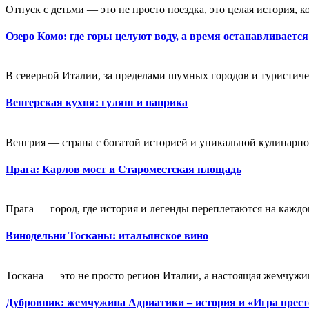
Отпуск с детьми — это не просто поездка, это целая история, к
Озеро Комо: где горы целуют воду, а время останавливается
В северной Италии, за пределами шумных городов и туристичес
Венгерская кухня: гуляш и паприка
Венгрия — страна с богатой историей и уникальной кулинарной
Прага: Карлов мост и Староместская площадь
Прага — город, где история и легенды переплетаются на каждо
Винодельни Тосканы: итальянское вино
Тоскана — это не просто регион Италии, а настоящая жемчужин
Дубровник: жемчужина Адриатики – история и «Игра прес