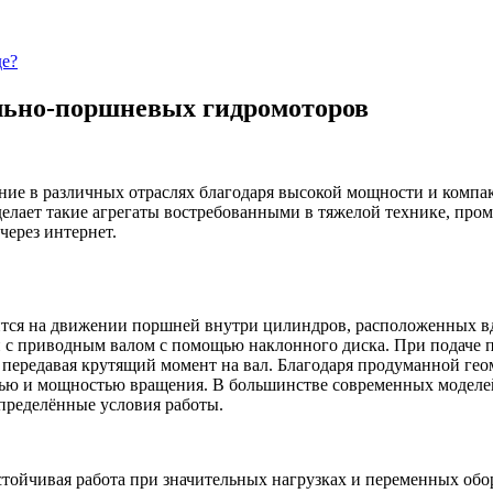
де?
льно-поршневых гидромоторов
е в различных отраслях благодаря высокой мощности и компак
делает такие агрегаты востребованными в тяжелой технике, про
через интернет.
ся на движении поршней внутри цилиндров, расположенных вдо
н с приводным валом с помощью наклонного диска. При подаче 
передавая крутящий момент на вал. Благодаря продуманной гео
тью и мощностью вращения. В большинстве современных моделей 
определённые условия работы.
ойчивая работа при значительных нагрузках и переменных обор