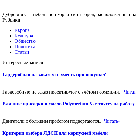
Дубровник — небольшой хорватский город, расположенный на
Рубрики
Европа
Культура
Общество
Политика
Статьи
Интересные записи
Гардеробная на заказ: что учесть при покупке?
Гардеробную на заказ проектируют с учётом геометрии...
Читат
Влияние присадки в масло Polymerium X-recovery на работу
Двигатели с большим пробегом подвергаются...
Читать»
Критерии выбора ЛДСП для корпусной мебели