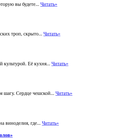
оторую вы будете...
Читать»
ких троп, скрыто...
Читать»
 культурой. Её кухня...
Читать»
м шагу. Сердце чешской...
Читать»
а виноделия, где...
Читать»
толов»