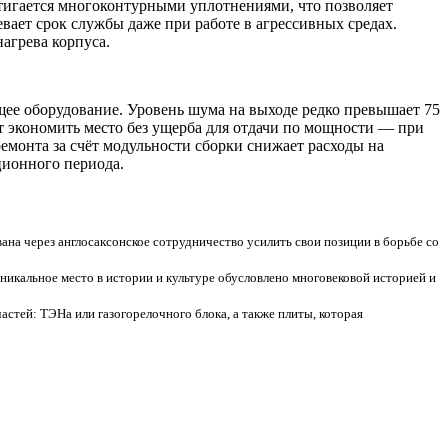
игается многоконтурными уплотнениями, что позволяет
вает срок службы даже при работе в агрессивных средах.
агрева корпуса.
е оборудование. Уровень шума на выходе редко превышает 75
т экономить место без ущерба для отдачи по мощности — при
емонта за счёт модульности сборки снижает расходы на
ционного периода.
на через англосаксонское сотрудничество усилить свои позиции в борьбе со
икальное место в истории и культуре обусловлено многовековой историей и
стей: ТЭНа или газогорелочного блока, а также плиты, которая