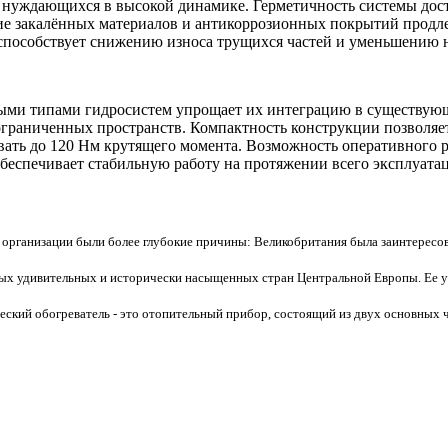
нуждающихся в высокой динамике. Герметичность системы дост
ние закалённых материалов и антикоррозионных покрытий продле
способствует снижению износа трущихся частей и уменьшению н
ыми типами гидросистем упрощает их интеграцию в существующе
 ограниченных пространств. Компактность конструкции позволяе
вать до 120 Нм крутящего момента. Возможность оперативного р
беспечивает стабильную работу на протяжении всего эксплуата
 организации были более глубокие причины: Великобритания была заинтересова
мых удивительных и исторически насыщенных стран Центральной Европы. Ее ун
ский обогреватель - это отопительный прибор, состоящий из двух основных ча