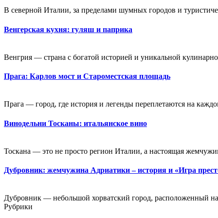
В северной Италии, за пределами шумных городов и туристичес
Венгерская кухня: гуляш и паприка
Венгрия — страна с богатой историей и уникальной кулинарной
Прага: Карлов мост и Староместская площадь
Прага — город, где история и легенды переплетаются на каждо
Винодельни Тосканы: итальянское вино
Тоскана — это не просто регион Италии, а настоящая жемчужин
Дубровник: жемчужина Адриатики – история и «Игра прес
Дубровник — небольшой хорватский город, расположенный на
Рубрики