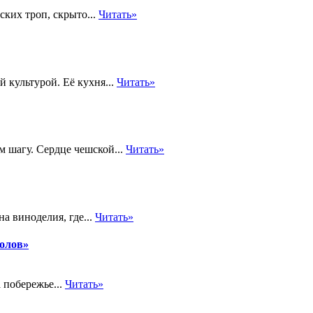
ких троп, скрыто...
Читать»
 культурой. Её кухня...
Читать»
м шагу. Сердце чешской...
Читать»
а виноделия, где...
Читать»
толов»
 побережье...
Читать»