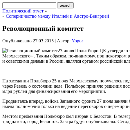
Политический отчет
»
«
Соперничество между Италией и Австро-Венгрией
Революционный комитет
Опубликовано
27.03.2015
|
Автор:
Yogor
23 июля Политбюро ЦК утвердило «
Мархлевского» . Таким образом, по-видимому, при некотором
и советскими делами в России, являлся органом российской вл
На заседании Польбюро 25 июля Мархлевскому поручалось по
через Ревель о состоянии дела. Польбюро приняло решения пос
млрд рублей для финансирования его мероприятий.
Продвигаясь вперед, войска Западного фронта 27 июля заняли
имела полномочия только на ведение переговоров о перемирии.
Местом пребывания Польбюро был избран г. Белосток. В теле
тридцатого, город Белосток. Завтра будут опубликованы. Сего