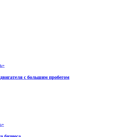
ь»
 двигателя с большим пробегом
ь»
о бизнеса