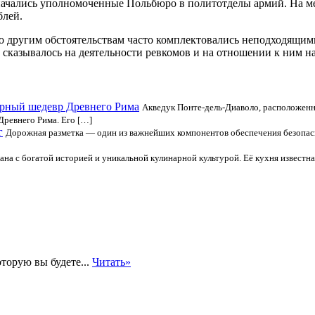
начались уполномоченные Польбюро в политотделы армий. На ме
блей.
 другим обстоятельствам часто комплектовались неподходящими 
 сказывалось на деятельности ревкомов и на отношении к ним н
ерный шедевр Древнего Рима
Акведук Понте-дель-Диаволо, расположенн
Древнего Рима. Его […]
г
Дорожная разметка — один из важнейших компонентов обеспечения безопасн
на с богатой историей и уникальной кулинарной культурой. Её кухня известна
оторую вы будете...
Читать»