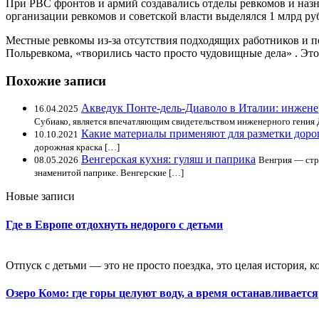
При РВС фронтов и армий создавались отделы ревкомов и наз
организации ревкомов и советской власти выделялся 1 млрд ру
Местные ревкомы из-за отсутствия подходящих работников и по
Польревкома, «творились часто просто чудовищные дела» . Это
Похожие записи
Акведук Понте-дель-Диаволо в Италии: инжен
16.04.2025
Субиако, является впечатляющим свидетельством инженерного гения 
Какие материалы применяют для разметки доро
10.10.2021
дорожная краска […]
Венгерская кухня: гуляш и паприка
08.05.2026
Венгрия — стра
знаменитой паприке. Венгерские […]
Новые записи
Где в Европе отдохнуть недорого с детьми
Отпуск с детьми — это не просто поездка, это целая история, к
Озеро Комо: где горы целуют воду, а время останавливается