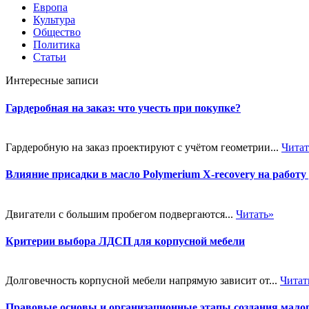
Европа
Культура
Общество
Политика
Статьи
Интересные записи
Гардеробная на заказ: что учесть при покупке?
Гардеробную на заказ проектируют с учётом геометрии...
Читат
Влияние присадки в масло Polymerium X-recovery на работу
Двигатели с большим пробегом подвергаются...
Читать»
Критерии выбора ЛДСП для корпусной мебели
Долговечность корпусной мебели напрямую зависит от...
Читат
Правовые основы и организационные этапы создания малог