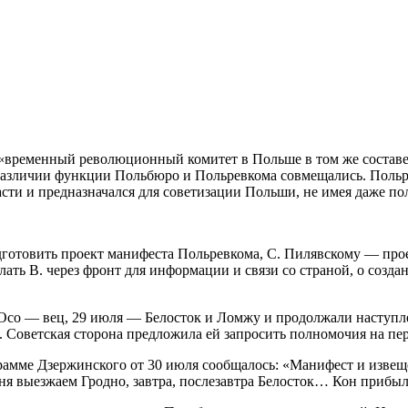
временный революционный комитет в Польше в том же составе,
 различии функции Польбюро и Польревкома совмещались. Поль
асти и предназначался для советизации
Польши, не имея даже п
дготовить проект манифеста Польревкома, С. Пилявскому — про
лать В. через фронт для информации и связи со страной, о соз
 Осо — вец, 29 июля — Белосток и Ломжу и продолжали наступле
 Советская сторона предложила ей запросить полномочия на пере
грамме Дзержинского от 30 июля сообщалось: «Манифест и изве
дня выезжаем Гродно, завтра, послезавтра Белосток… Кон прибыл