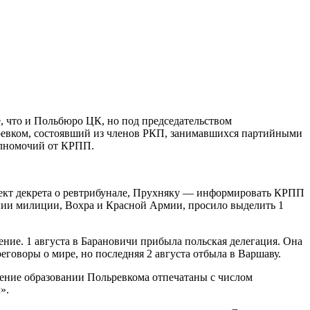
 что и Польбюро ЦК, но под председательством
ревком, состоявший из членов РКП, занимавшихся партийными
олномочий от КРПП.
ект декрета о ревтрибунале, Прухняку — информировать КРПП
дании милиции, Вохра и Красной Армии, просило выделить 1
ние. 1 августа в Барановичи прибыла польская делегация. Она
говоры о мире, но последняя 2 августа отбыла в Варшаву.
щение образовании Польревкома отпечатаны с числом
».