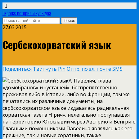
Европа: история и культура
27.03.2015
Сербскохорватский язык
Поделиться
Твитнуть
Pin
Отпр. по эл. почте
SMS
А. Павелич, глава
«домобранов» и «усташей», беспрепятственно
проживал либо в Италии, либо во Франции, там же
печатались их различные документы, на
сербскохорватском языке издавалась радикальная
хорватская газета «Грич», нелегально поступавшая
на территорию Югославии через Австрию и Венгрию.
Главными помощниками Павелича являлись как его
прежние, так и новые соратники, также