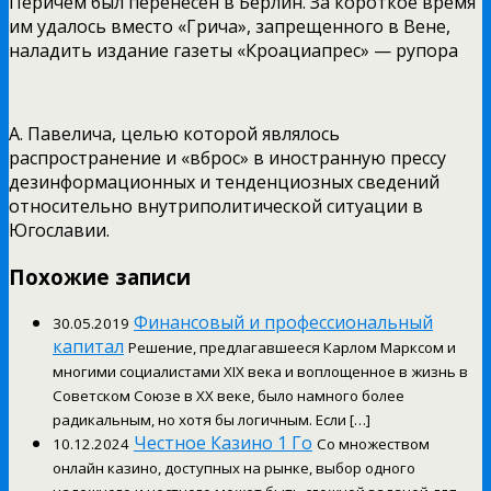
Перичем был перенесен в Берлин. За короткое время
им удалось вместо «Грича», запрещенного в Вене,
наладить издание газеты «Кроациапрес» — рупора
А. Павелича, целью которой являлось
распространение и «вброс» в иностранную прессу
дезинформационных и тенденциозных сведений
относительно внутриполитической ситуации в
Югославии.
Похожие записи
Финансовый и профессиональный
30.05.2019
капитал
Решение, предлагавшееся Карлом Марксом и
многими социалистами XIX века и воплощенное в жизнь в
Советском Союзе в XX веке, было намного более
радикальным, но хотя бы логичным. Если […]
Честное Казино 1 Го
10.12.2024
Со множеством
онлайн казино, доступных на рынке, выбор одного