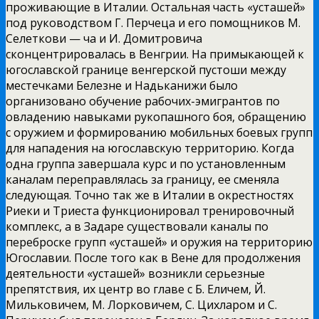
проживающие в Италии. Остальная часть «усташей»
под руководством Г. Перчеца и его помощников
М.
Селеткови — ча и И. Домитровича
сконцентрировалась в Венгрии. На примыкающей к
югославской границе венгерской пустоши между
местечками Белезне и Надьканижи было
организовано обучение рабочих-эмигрантов по
овладению навыками рукопашного боя, обращению
с оружием и формированию мобильных боевых групп
для нападения на югославскую территорию. Когда
одна группа завершала курс и по установленным
каналам переправлялась за границу, ее сменяла
следующая. Точно так же в Италии в окрестностях
Риеки и Триеста функционировал тренировочный
комплекс, а в Задаре существовали каналы по
переброске групп «усташей» и оружия на территорию
Югославии. После того как в Вене для продолжения
деятельности «усташей» возникли серьезные
препятствия, их центр во главе с Б. Еличем, Й.
Мильковичем, М. Лорковичем, С. Цихларом и С.