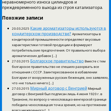
неравномерного износа цилиндров и
преждевременного выхода из строя катализатора.
Похожие записи
Какие ароматизаторы используются в
20.03.2025
кондитерском производстве?
Ароматизаторы в
кондитерской промышленности определяют вкусовые
характеристики готовой продукции и формируют
потребительские предпочтения. От правильного выбора
ароматических добавок […]
Болгарское правительство
27.03.2015
Вместе с тем
болгарское правительство не спешило разорвать все
отношения с СССР. Заинтересованное в избавлении
Болгарии от вооруженных русских беженцев, оно заявляло,
что «не только ничего […]
Мирный договор с Венгрией
27.03.2015
Мирный
договор с Венгрией был подписан лишь 4 июня 1920 г. в
Трианоне, по вопросу о чехословацко-венгерской границе
победила чехословацкая точка зрения, но на протяжении
всего межвоенного […]