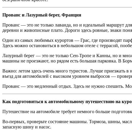
Прованс и Лазурный берег, Франция
Прованс — это не только лаванда, но и идеальный маршрут дл
деревни и живописные плато. Дороги здесь ровные, знаки пон
Один из самых любимых курортов — Грас, где производят парф
Здесь можно остановиться в небольшом отеле с террасой, пообе
Лазурный берег — это не только Сен-Тропе и Канны, но и множ
машины не проезжают, но рядом есть большая парковка. В Бо
Важно: летом здесь очень много туристов. Лучше приезжать в 
въезд для автомобилей с высоким уровнем выбросов — проверь
Прованс — это медленный отдых. Здесь не нужно спешить. Мож
Как подготовиться к автомобильному путешествию на куро
Путешествие на автомобиле требует немного больше подготовки
Во-первых, проверьте состояние машины. Тормоза, шины, масл
запасную шину и насос.