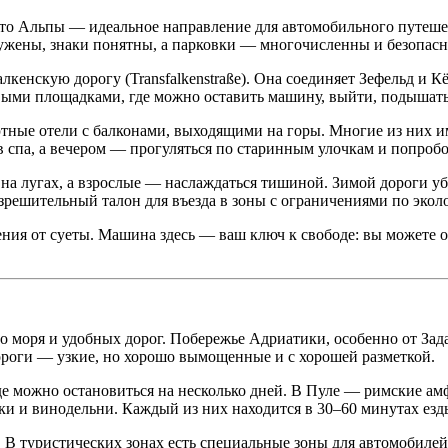
, то Альпы — идеальное направление для автомобильного путе
лужены, знаки понятны, а парковки — многочисленны и безопасн
енскую дорогу (Transfalkenstraße). Она соединяет Зефельд и Кё
овыми площадками, где можно оставить машину, выйти, подышать 
ютные отели с балконами, выходящими на горы. Многие из них и
 спа, а вечером — прогуляться по старинным улочкам и попробо
ь на лугах, а взрослые — наслаждаться тишиной. Зимой дороги у
зрешительный талон для въезда в зоны с ограничениями по экол
ия от суеты. Машина здесь — ваш ключ к свободе: вы можете ост
о моря и удобных дорог. Побережье Адриатики, особенно от Зад
ороги — узкие, но хорошо вымощенные и с хорошей разметкой.
е можно остановиться на несколько дней. В Пуле — римские а
и и винодельни. Каждый из них находится в 30–60 минутах езды
 В туристических зонах есть специальные зоны для автомобилей