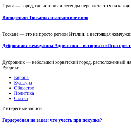
Прага — город, где история и легенды переплетаются на каждо
Винодельни Тосканы: итальянское вино
Тоскана — это не просто регион Италии, а настоящая жемчужин
Дубровник: жемчужина Адриатики – история и «Игра прес
Дубровник — небольшой хорватский город, расположенный на
Рубрики
Европа
Культура
Общество
Политика
Статьи
Интересные записи
Гардеробная на заказ: что учесть при покупке?