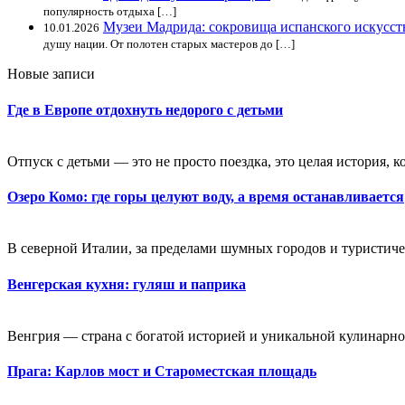
популярность отдыха […]
Музеи Мадрида: сокровища испанского искусст
10.01.2026
душу нации. От полотен старых мастеров до […]
Новые записи
Где в Европе отдохнуть недорого с детьми
Отпуск с детьми — это не просто поездка, это целая история, к
Озеро Комо: где горы целуют воду, а время останавливается
В северной Италии, за пределами шумных городов и туристичес
Венгерская кухня: гуляш и паприка
Венгрия — страна с богатой историей и уникальной кулинарной
Прага: Карлов мост и Староместская площадь