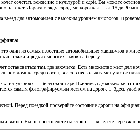
хочет сочетать вождение с культурой и едой. Вы можете останов
ано на закат. Дорога между городами короткая — от 15 до 30 мин
 въезд для автомобилей с высоким уровнем выбросов. Проверьте 
рфинга)
это один из самых известных автомобильных маршрутов в мире. 
икие пляжи и редких морских львов на берегу.
очет остановиться там, где захочется. Есть множество мест для
большом домике среди сосен, всего в нескольких минутах от пляж
амых популярных — Береговой парк Пхеникс, где можно выйти и
тается самым фотографируемым местом на дороге 1. Здесь удобно
есной. Перед поездкой проверяйте состояние дороги на официальн
ный выбор. Вы не просто едете на курорт — вы едете через жив