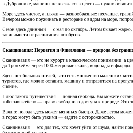
в Дубровнике, машины не въезжают в центр — нужно оставить 
Море здесь чистое, а пляжи — разнообразные: песчаные, грави
Вечером можно поужинать в ресторане с видом на море, попро
Сезон здесь длинный — с мая по октябрь. Летом бывает жарко,
зависимости от расписания автобусов.
Скандинавия: Норвегия и Финляндия — природа без грани
Скандинавия — это не курорт в классическом понимании, а це
до Тронхейма через 1000-метровые скалы, водопады и фьорды.
Здесь нет больших отелей, зато есть множество маленьких котт
туристов, где можно оставить машину и отправиться на прогу
сияние.
Плюс такого путешествия — полная свобода. Вы можете останови
«allemannsretten» — право свободного доступа к природе. Это з
Важно: погода здесь может меняться быстро. Даже летом может
в горах могут быть узкими — ездите с осторожностью.
Скандинавия — это для тех, кто хочет уйти от шума, найти пок
безграничной красоте.