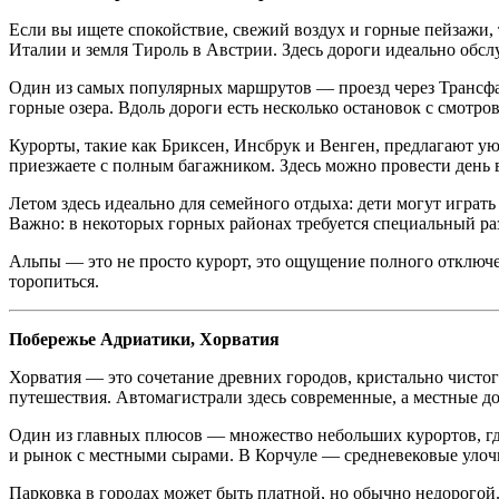
Если вы ищете спокойствие, свежий воздух и горные пейзажи
Италии и земля Тироль в Австрии. Здесь дороги идеально обс
Один из самых популярных маршрутов — проезд через Трансфалк
горные озера. Вдоль дороги есть несколько остановок с смотр
Курорты, такие как Бриксен, Инсбрук и Венген, предлагают у
приезжаете с полным багажником. Здесь можно провести день в
Летом здесь идеально для семейного отдыха: дети могут играт
Важно: в некоторых горных районах требуется специальный ра
Альпы — это не просто курорт, это ощущение полного отключен
торопиться.
Побережье Адриатики, Хорватия
Хорватия — это сочетание древних городов, кристально чистог
путешествия. Автомагистрали здесь современные, а местные д
Один из главных плюсов — множество небольших курортов, гд
и рынок с местными сырами. В Корчуле — средневековые улочк
Парковка в городах может быть платной, но обычно недорогой.