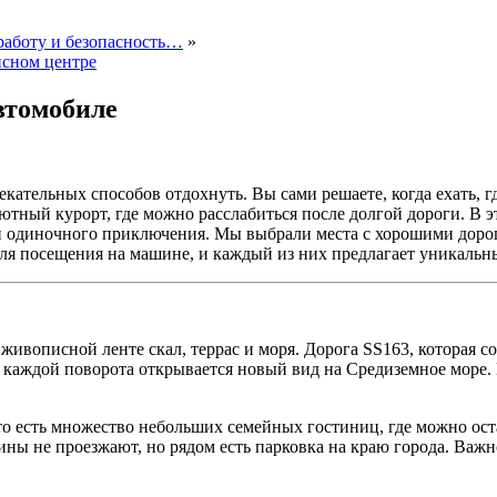
работу и безопасность…
»
исном центре
втомобиле
ательных способов отдохнуть. Вы сами решаете, когда ехать, гд
ютный курорт, где можно расслабиться после долгой дороги.
В э
ли одиночного приключения. Мы выбрали места с хорошими доро
ля посещения на машине, и каждый из них предлагает уникальн
живописной ленте скал, террас и моря. Дорога SS163, которая с
 каждой поворота открывается новый вид на Средиземное море. 
о есть множество небольших семейных гостиниц, где можно оста
ины не проезжают, но рядом есть парковка на краю города. Важн