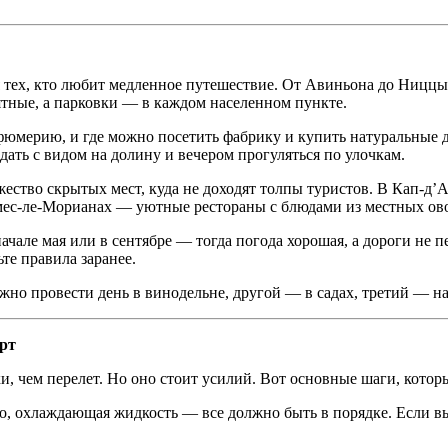
я тех, кто любит медленное путешествие. От Авиньона до Ниццы
ятные, а парковки — в каждом населенном пункте.
юмерию, и где можно посетить фабрику и купить натуральные д
дать с видом на долину и вечером прогуляться по улочкам.
ество скрытых мест, куда не доходят толпы туристов. В Кап-д’
рмес-ле-Морианах — уютные рестораны с блюдами из местных ов
начале мая или в сентябре — тогда погода хорошая, а дороги не
те правила заранее.
но провести день в винодельне, другой — в садах, третий — на
рт
, чем перелет. Но оно стоит усилий. Вот основные шаги, котор
о, охлаждающая жидкость — все должно быть в порядке. Если в