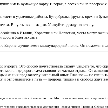
 лучше иметь бумажную карту. В горах, в лесах или на побережье
вы едете в удаленные районы. Бутерброды, фрукты, орехи и буты
 летом. В пустынях — жарко. Упакуйте одежду по сезону.
 особенно в Италии, Хорватии или Норвегии, места могут заканч
 дорога будет закрыта.
е по Европе, лучше иметь международный полис. Он поможет в сл
 курорта. Это способ почувствовать страну, увидеть то, что скр
это места, где дорога сама становится частью отдыха. От живоп
дый из них предлагает уникальный опыт. Главное — не спешить
у и отправляйтесь в путь — природа, тишина и свобода ждут ва
редставители китайской компании Lifan Motors заявили о том, что за прошлый 
эт говорил, у каждого человека две родины - своя личная и Франция. Сейчас п