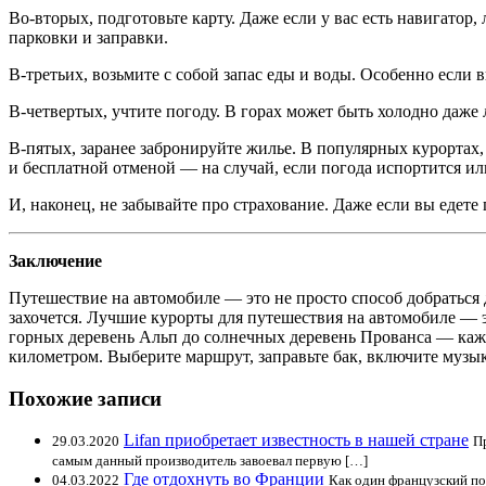
Во-вторых, подготовьте карту. Даже если у вас есть навигатор,
парковки и заправки.
В-третьих, возьмите с собой запас еды и воды. Особенно если 
В-четвертых, учтите погоду. В горах может быть холодно даже
В-пятых, заранее забронируйте жилье. В популярных курортах,
и бесплатной отменой — на случай, если погода испортится или
И, наконец, не забывайте про страхование. Даже если вы едет
Заключение
Путешествие на автомобиле — это не просто способ добраться до
захочется. Лучшие курорты для путешествия на автомобиле — 
горных деревень Альп до солнечных деревень Прованса — каж
километром. Выберите маршрут, заправьте бак, включите музык
Похожие записи
Lifan приобретает известность в нашей стране
29.03.2020
П
самым данный производитель завоевал первую […]
Где отдохнуть во Франции
04.03.2022
Как один французский по