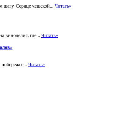
м шагу. Сердце чешской...
Читать»
а виноделия, где...
Читать»
толов»
 побережье...
Читать»