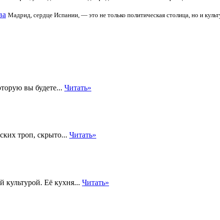
ва
Мадрид, сердце Испании, — это не только политическая столица, но и кул
оторую вы будете...
Читать»
ких троп, скрыто...
Читать»
 культурой. Её кухня...
Читать»