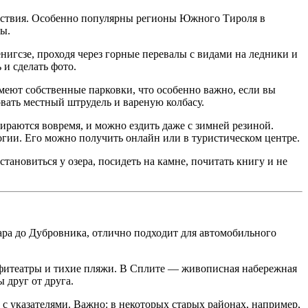
шествия. Особенно популярны регионы Южного Тироля в
ы.
нигсзе, проходя через горные перевалы с видами на ледники и
и сделать фото.
меют собственные парковки, что особенно важно, если вы
вать местный штрудель и вареную колбасу.
бираются вовремя, и можно ездить даже с зимней резиной.
огии. Его можно получить онлайн или в туристическом центре.
ановиться у озера, посидеть на камне, почитать книгу и не
ара до Дубровника, отлично подходит для автомобильного
мфитеатры и тихие пляжи. В Сплите — живописная набережная
 друг от друга.
 с указателями. Важно: в некоторых старых районах, например,