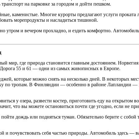
транспорт на парковке за городом и дойти пешком.
йные, каменистые. Многие курорты предлагают услуги проката л
бовать морепродукты и насладиться тишиной.
 но утром и вечером прохладно, и ездить комфортно. Автомобиль
ц
лый мир, где природа становится главным достоянием. Норвегия
 Дорога 55 и 61 — одни из самых живописных в Европе.
еджей, которые можно снять на несколько дней. В некоторых мес
лку по тропам. В Финляндии — особенно в районе Лапландии — 
ться у озера, развести костер, приготовить еду на открытом во
начит, что вы можете остановиться почти где угодно, если не при
 пойти дождь или подняться туман. Обязательно берите с собой
ой и почувствовать себя частью природы. Автомобиль здесь — ва