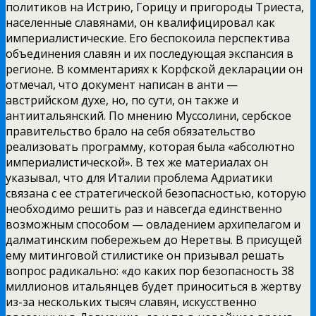
политиков на Истрию,
Горицу и пригороды Триеста,
населенные славянами, он квалифицировал как
империалистические. Его беспокоила перспектива
объединения славян и их последующая экспансия в
регионе. В комментариях к Корфской декларации он
отмечал, что документ написан в анти —
австрийском духе, но, по сути, он также и
антиитальянский. По мнению Муссолини, сербское
правительство брало на себя обязательство
реализовать программу, которая была «абсолютно
империалистической». В тех же материалах он
указывал, что для Италии проблема Адриатики
связана с ее стратегической безопасностью, которую
необходимо решить раз и навсегда единственно
возможным способом — овладением архипелагом и
далматинским побережьем до Неретвы. В присущей
ему митинговой стилистике он призывал решать
вопрос радикально: «до каких пор безопасность 38
миллионов итальянцев будет приноситься в жертву
из-за нескольких тысяч славян, искусственно