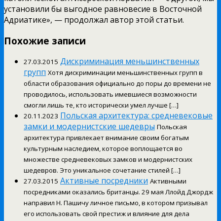
установили бы выгодное равновесие в Восточной
Адриатике», — продолжал автор этой статьи.
Похожие записи
Дискриминация меньшинственных
27.03.2015
групп
Хотя дискриминации меньшинственных групп в
области образования официально до поры до времени не
проводилось, использовать имевшиеся возможности
смогли лишь те, кто исторически умел лучше […]
Польская архитектура: средневековые
20.11.2023
замки и модернистские шедевры
Польская
архитектура привлекает внимание своим богатым
культурным наследием, которое воплощается во
множестве средневековых замков и модернистских
шедевров. Это уникальное сочетание стилей […]
Активные посредники
27.03.2015
Активными
посредниками оказались британцы. 29 мая Ллойд Джордж
направил Н. Пашичу личное письмо, в котором призывал
его использовать свой престиж и влияние для дела