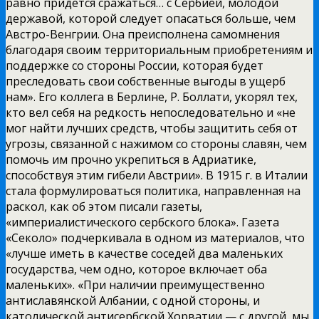
равно придется сражаться… с Сербией, молодой
державой, которой следует опасаться больше, чем
Австро-Венгрии. Она преисполнена самомнения
благодаря своим территориальным приобретениям и
поддержке со стороны России, которая будет
преследовать свои собственные выгоды в ущерб
нам». Его коллега в Берлине, Р. Боллати, укорял тех,
кто вел себя на редкость непоследовательно и «не
мог найти лучших средств, чтобы защитить себя от
угрозы, связанной с нажимом со стороны славян, чем
помочь им прочно укрепиться в Адриатике,
способствуя этим гибели Австрии». В 1915 г. в Италии
стала формулироваться политика, направленная на
раскол, как об этом писали газеты,
«империалистического сербского блока». Газета
«Секоло» подчеркивала в одном из материалов, что
«лучше иметь в качестве соседей два маленьких
государства, чем одно, которое включает оба
маленьких». «При наличии преимущественно
антиславянской Албании, с одной стороны, и
католической антисербской Хорватии — с другой, мы