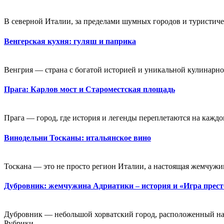
В северной Италии, за пределами шумных городов и туристичес
Венгерская кухня: гуляш и паприка
Венгрия — страна с богатой историей и уникальной кулинарной
Прага: Карлов мост и Староместская площадь
Прага — город, где история и легенды переплетаются на каждо
Винодельни Тосканы: итальянское вино
Тоскана — это не просто регион Италии, а настоящая жемчужин
Дубровник: жемчужина Адриатики – история и «Игра прес
Дубровник — небольшой хорватский город, расположенный на
Рубрики