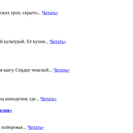
ких троп, скрыто...
Читать»
 культурой. Её кухня...
Читать»
м шагу. Сердце чешской...
Читать»
а виноделия, где...
Читать»
толов»
 побережье...
Читать»