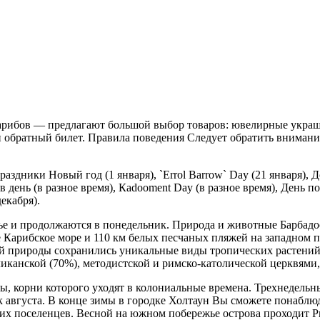
ибов — предлагают большой выбор товаров: ювелирные украше
обратный билет. Правила поведения Следует обратить внимание
дники Новый год (1 января), `Errol Barrow` Day (21 января), До
ов день (в разное время), Кadooment Day (в разное время), День 
екабря).
ье и продолжаются в понедельник. Природа и животные Барбадо
Карибское море и 110 км белых песчаных пляжей на западном п
кой природы сохранились уникальные виды тропических растени
канской (70%), методистской и римско-католической церквями,
, корни которого уходят в колониальные времена. Трехнедельн
к августа. В конце зимы в городке Холтаун Вы сможете понабл
их поселенцев. Весной на южном побережье острова проходит 