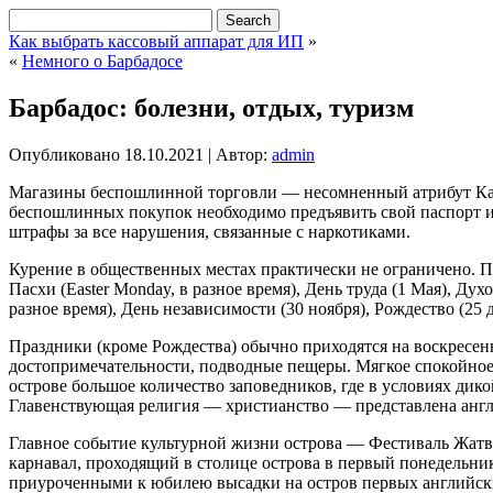
Как выбрать кассовый аппарат для ИП
»
«
Немного о Барбадосе
Барбадос: болезни, отдых, туризм
Опубликовано
18.10.2021
|
Автор:
admin
Магазины беспошлинной торговли — несомненный атрибут Кар
беспошлинных покупок необходимо предъявить свой паспорт и 
штрафы за все нарушения, связанные с наркотиками.
Курение в общественных местах практически не ограничено. Праз
Пасхи (Easter Monday, в разное время), День труда (1 Мая), Дух
разное время), День независимости (30 ноября), Рождество (25 д
Праздники (кроме Рождества) обычно приходятся на воскресен
достопримечательности, подводные пещеры. Мягкое спокойное 
острове большое количество заповедников, где в условиях ди
Главенствующая религия — христианство — представлена англи
Главное событие культурной жизни острова — Фестиваль Жатвы
карнавал, проходящий в столице острова в первый понедельни
приуроченными к юбилею высадки на остров первых английск