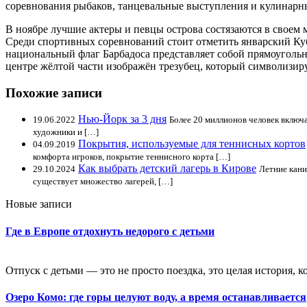
соревнования рыбаков, танцевальные выступления и кулинарн
В ноябре лучшие актеры и певцы острова состязаются в своем 
Среди спортивных соревнований стоит отметить январский Ку
национальный флаг Барбадоса представляет собой прямоугольн
центре жёлтой части изображён трезубец, который символизиру
Похожие записи
Нью-Йорк за 3 дня
19.06.2022
Более 20 миллионов человек включ
художники и […]
Покрытия, используемые для теннисных кортов
04.09.2019
комфорта игроков, покрытие теннисного корта […]
Как выбрать детский лагерь в Кирове
29.10.2024
Летние кани
существует множество лагерей, […]
Новые записи
Где в Европе отдохнуть недорого с детьми
Отпуск с детьми — это не просто поездка, это целая история, к
Озеро Комо: где горы целуют воду, а время останавливается