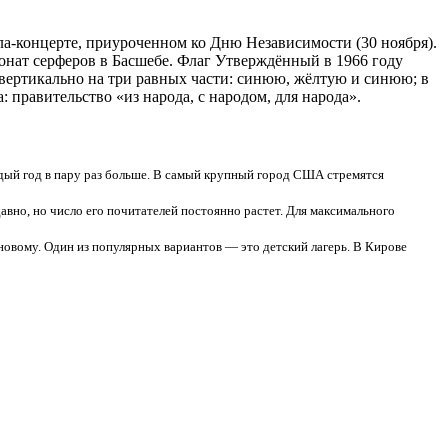
ала-концерте, приуроченном ко Дню Независимости (30 ноября).
нат серферов в Басшебе. Флаг Утверждённый в 1966 году
вертикально на три равных части: синюю, жёлтую и синюю; в
 правительство «из народа, с народом, для народа».
ждый год в пару раз больше. В самый крупный город США стремятся
вно, но число его почитателей постоянно растет. Для максимального
 новому. Один из популярных вариантов — это детский лагерь. В Кирове