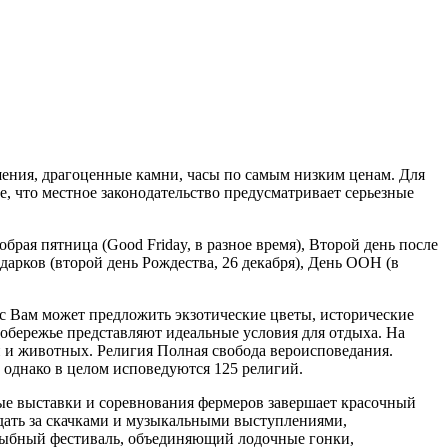
ния, драгоценные камни, часы по самым низким ценам. Для
, что местное законодательство предусматривает серьезные
брая пятница (Good Friday, в разное время), Второй день после
подарков (второй день Рождества, 26 декабря), День ООН (в
с Вам может предложить экзотические цветы, исторические
обережье представляют идеальные условия для отдыха. На
й и животных. Религия Полная свобода вероисповедания.
 однако в целом исповедуются 125 религий.
ые выставки и соревнования фермеров завершает красочный
юдать за скачками и музыкальными выступлениями,
Рыбный фестиваль, объединяющий лодочные гонки,