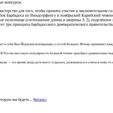
ые конкурсы.
мастерстве для того, чтобы принять участие в заключительном г
бок Барбадоса по Виндсерфингу и ноябрьский Карибский чемпио
ое полотнище (соотношение длины и ширины 3: 2), поделённое 
ет три принципа барбадосского демократического правительства:
ает в себя Нью-Йоркская агломерация, а гостей Большое Яблоко принимает ка
В России массовую популярность большой теннис приобрел сравнительно неда
кулы — это время, когда дети могут отдыхать, развлекаться и учиться чему-то
оторую вы будете...
Читать»