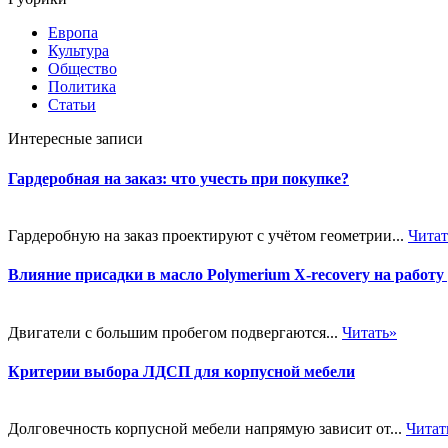
Европа
Культура
Общество
Политика
Статьи
Интересные записи
Гардеробная на заказ: что учесть при покупке?
Гардеробную на заказ проектируют с учётом геометрии...
Читат
Влияние присадки в масло Polymerium X-recovery на работу
Двигатели с большим пробегом подвергаются...
Читать»
Критерии выбора ЛДСП для корпусной мебели
Долговечность корпусной мебели напрямую зависит от...
Читат